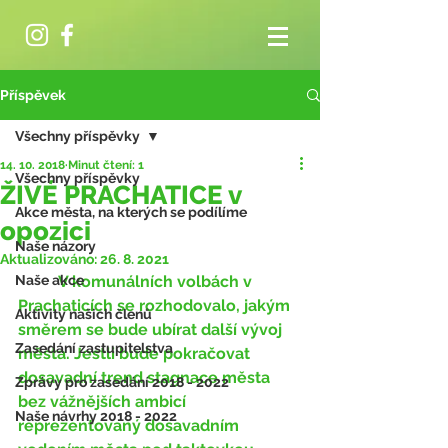
Příspěvek
Všechny příspěvky
14. 10. 2018
Minut čtení: 1
Všechny příspěvky
ŽIVÉ PRACHATICE v
Akce města, na kterých se podílíme
opozici
Naše názory
Aktualizováno:
26. 8. 2021
Naše akce
	V komunálních volbách v 
Prachaticích se rozhodovalo, jakým 
Aktivity našich členů
směrem se bude ubírat další vývoj 
Zasedání zastupitelstva
města. Jestli bude pokračovat 
dosavadní trend stagnace města 
Zprávy pro zasedání 2018 - 2022
bez vážnějších ambicí 
Naše návrhy 2018 - 2022
reprezentovaný dosavadním 