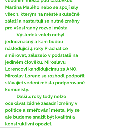
vedením města pod taktovkou 
Martina Malého nebo se spojí síly 
všech, kterým na městě skutečně 
záleží a nastartují se nutné změny 
pro všestranný rozvoj města. 
	Výsledek voleb nebyl 
jednoznačný a kam budou 
následující 4 roky Prachatice 
směřovat, záleželo v podstatě na 
jediném člověku, Miroslavu 
Lorencovi kandidujícímu za ANO. 
Miroslav Lorenc se rozhodl podpořit 
stávající vedení města podporované 
komunisty. 
	Další 4 roky tedy nelze 
očekávat žádné zásadní změny v 
politice a směřování města. My se 
ale budeme snažit být kvalitní a 
konstruktivní opozicí. 