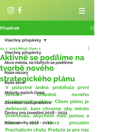
Příspěvek
Všechny příspěvky
13. 1. 2022
Minut čtení: 1
Všechny příspěvky
Aktivně se podílíme na
Akce města, na kterých se podílíme
tvorbě nového
Naše názory
strategického plánu
Naše akce
V polovině ledna probíhala první 
Aktivity našich členů
setkání ohledně nového 
strategického plánu. Cílem plánu je 
Zasedání zastupitelstva
definovat, kam chceme aby město 
Zprávy pro zasedání 2018 - 2022
směřovalo, abychom měli jasnou a 
silnou vizi, která prozatím 
Naše návrhy 2018 - 2022
Prachaticím chybí. Protože je pro nás 