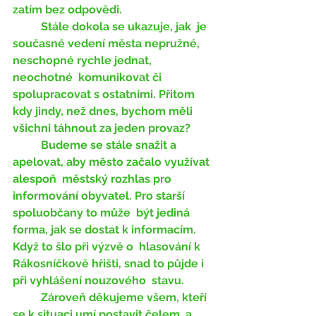
zatím bez odpovědi.
	Stále dokola se ukazuje, jak  je 
současné vedení města nepružné, 
neschopné rychle jednat, 
neochotné  komunikovat či 
spolupracovat s ostatními. Přitom 
kdy jindy, než dnes, bychom měli 
všichni táhnout za jeden provaz?
	Budeme se stále snažit a 
apelovat, aby město začalo využívat 
alespoň  městský rozhlas pro 
informování obyvatel. Pro starší 
spoluobčany to může  být jediná 
forma, jak se dostat k informacím. 
Když to šlo při výzvě o  hlasování k 
Rákosníčkově hřišti, snad to půjde i 
při vyhlášení nouzového  stavu.
 	Zároveň děkujeme všem, kteří 
se k situaci umí postavit čelem  a 