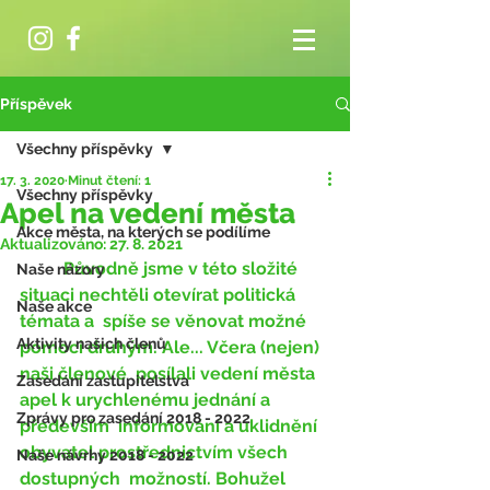
Příspěvek
Všechny příspěvky
17. 3. 2020
Minut čtení: 1
Všechny příspěvky
Apel na vedení města
Akce města, na kterých se podílíme
Aktualizováno:
27. 8. 2021
	Původně jsme v této složité 
Naše názory
situaci nechtěli otevírat politická 
Naše akce
témata a  spíše se věnovat možné 
Aktivity našich členů
pomoci druhým. Ale... Včera (nejen) 
naši členové  posílali vedení města 
Zasedání zastupitelstva
apel k urychlenému jednání a 
Zprávy pro zasedání 2018 - 2022
především  informování a uklidnění 
obyvatel prostřednictvím všech 
Naše návrhy 2018 - 2022
dostupných  možností. Bohužel 