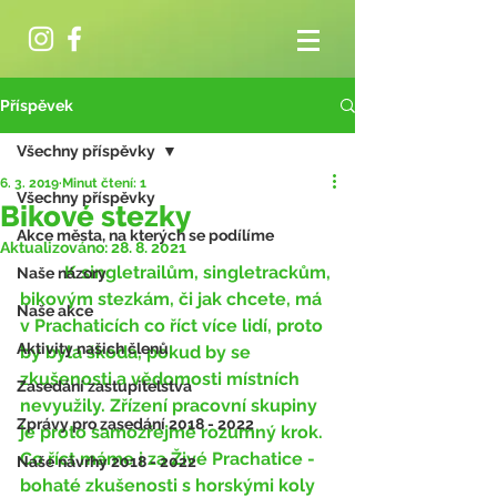
Příspěvek
Všechny příspěvky
6. 3. 2019
Minut čtení: 1
Všechny příspěvky
Bikové stezky
Akce města, na kterých se podílíme
Aktualizováno:
28. 8. 2021
	K singletrailům, singletrackům, 
Naše názory
bikovým stezkám, či jak chcete, má 
Naše akce
v Prachaticích co říct více lidí, proto 
Aktivity našich členů
by byla škoda, pokud by se 
zkušenosti a vědomosti místních 
Zasedání zastupitelstva
nevyužily. Zřízení pracovní skupiny 
Zprávy pro zasedání 2018 - 2022
je proto samozřejmě rozumný krok. 
Co říct máme i za Živé Prachatice - 
Naše návrhy 2018 - 2022
bohaté zkušenosti s horskými koly 