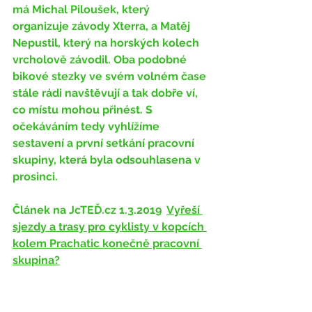
má Michal Piloušek, který 
organizuje závody Xterra, a Matěj 
Nepustil, který na horských kolech 
vrcholově závodil. Oba podobné 
bikové stezky ve svém volném čase 
stále rádi navštěvují a tak dobře ví, 
co místu mohou přinést. S 
očekáváním tedy vyhlížíme 
sestavení a první setkání pracovní 
skupiny, která byla odsouhlasena v 
prosinci. 
Článek na JcTEĎ.cz 1.3.2019  
Vyřeší 
sjezdy a trasy pro cyklisty v kopcích 
kolem Prachatic konečně pracovní 
skupina?