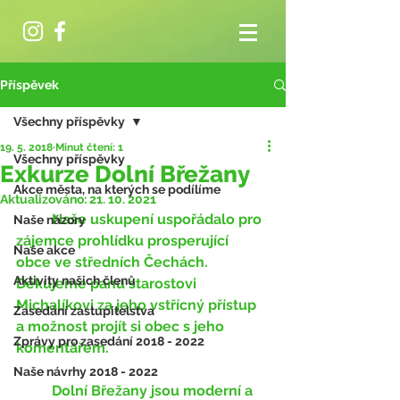
Příspěvek
Všechny příspěvky
19. 5. 2018
Minut čtení: 1
Všechny příspěvky
Exkurze Dolní Břežany
Akce města, na kterých se podílíme
Aktualizováno:
21. 10. 2021
	Naše uskupení uspořádalo pro 
Naše názory
zájemce prohlídku prosperující 
Naše akce
obce ve středních Čechách. 
Aktivity našich členů
Děkujeme panu starostovi 
Michalíkovi za jeho vstřícný přístup 
Zasedání zastupitelstva
a možnost projít si obec s jeho 
Zprávy pro zasedání 2018 - 2022
komentářem. 
Naše návrhy 2018 - 2022
	Dolní Břežany jsou moderní a 