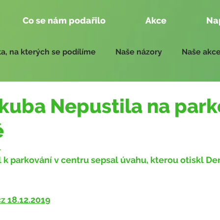
Co se nám podařilo
Akce
Na
a, na kterých se podílíme
Naše názory
Naše akc
edání zastupitelstva
Zprávy pro zasedání 2018 - 2022
kuba Nepustila na park
ě
1
z 18.12.2019