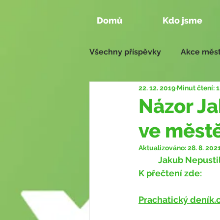
Domů
Kdo jsme
Všechny příspěvky
Akce měst
22. 12. 2019
Minut čtení: 1
Aktivity našich členů
Zas
Názor Ja
ve měst
Naše návrhy 2018 - 2022
Aktualizováno:
28. 8. 202
	Jakub Nepustil k parkování v centru sepsal úvahu, kterou otiskl Deník Prachatice. 
K přečtení zde:
Prachatický deník.c