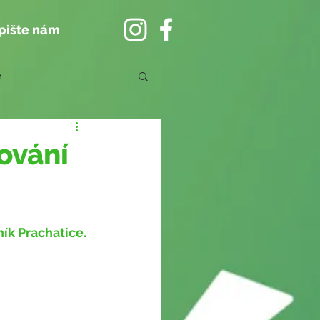
pište nám
e
ování