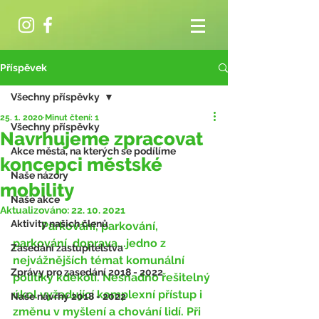
Příspěvek
Všechny příspěvky
25. 1. 2020
Minut čtení: 1
Všechny příspěvky
Navrhujeme zpracovat
Akce města, na kterých se podílíme
koncepci městské
Naše názory
mobility
Naše akce
Aktualizováno:
22. 10. 2021
Aktivity našich členů
	Parkování, parkování, 
parkování, doprava...jedno z 
Zasedání zastupitelstva
nejvážnějších témat komunální 
Zprávy pro zasedání 2018 - 2022
politiky kdekoli. Nesnadno řešitelný 
úkol vyžadující komplexní přístup i 
Naše návrhy 2018 - 2022
změnu v myšlení a chování lidí. Při 