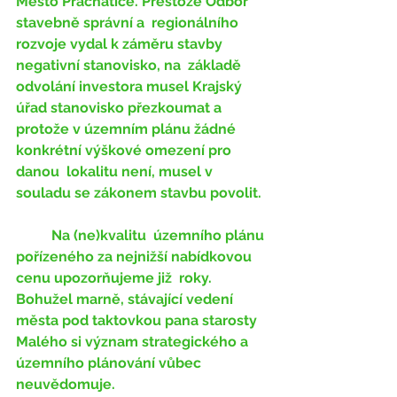
Město Prachatice. Přestože Odbor 
stavebně správní a  regionálního 
rozvoje vydal k záměru stavby 
negativní stanovisko, na  základě 
odvolání investora musel Krajský 
úřad stanovisko přezkoumat a  
protože v územním plánu žádné 
konkrétní výškové omezení pro 
danou  lokalitu není, musel v 
souladu se zákonem stavbu povolit. 
	Na (ne)kvalitu  územního plánu 
pořízeného za nejnižší nabídkovou 
cenu upozorňujeme již  roky. 
Bohužel marně, stávající vedení 
města pod taktovkou pana starosty  
Malého si význam strategického a 
územního plánování vůbec 
neuvědomuje.