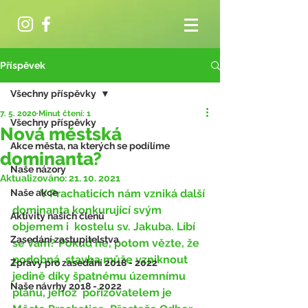
Příspěvek
Všechny příspěvky
7. 5. 2020
Minut čtení: 1
Všechny příspěvky
Nová městská
Akce města, na kterých se podílíme
dominanta?
Naše názory
Aktualizováno:
21. 10. 2021
Naše akce
	V Prachaticích nám vzniká další 
dominanta konkurující svým 
Aktivity našich členů
objemem i  kostelu sv. Jakuba. Líbí 
Zasedání zastupitelstva
se Vám? Pokud ne, potom vězte, že 
podobná  stavba může vzniknout 
Zprávy pro zasedání 2018 - 2022
jedině díky špatnému územnímu 
Naše návrhy 2018 - 2022
plánu, jehož  pořizovatelem je 