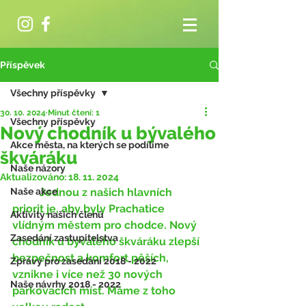
Příspěvek
Všechny příspěvky
30. 10. 2024
Minut čtení: 1
Všechny příspěvky
Nový chodník u bývalého
Akce města, na kterých se podílíme
škváráku
Naše názory
Aktualizováno:
18. 11. 2024
Naše akce
	Jednou z našich hlavních 
priorit je, aby byly Prachatice 
Aktivity našich členů
vlídným městem pro chodce. Nový 
Zasedání zastupitelstva
chodník u bývalého škváráku zlepší 
bezpečnost a komfort pěších, 
Zprávy pro zasedání 2018 - 2022
vznikne i více než 30 nových 
Naše návrhy 2018 - 2022
parkovacích míst. Máme z toho 