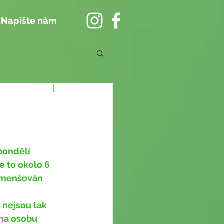
Napište nám
e
 to okolo 6 
 zmenšován 
 nejsou tak 
na osobu 