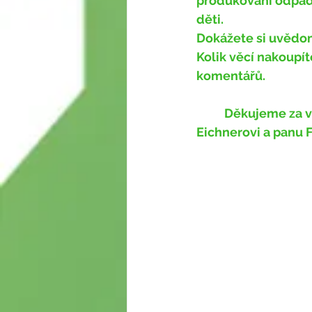
produkování odpadů
děti. 
Dokážete si uvědom
Kolik věcí nakoupít
komentářů.
	Děkujeme za vstřícnost Technickým službám města Prachatice, především panu 
Eichnerovi a panu F