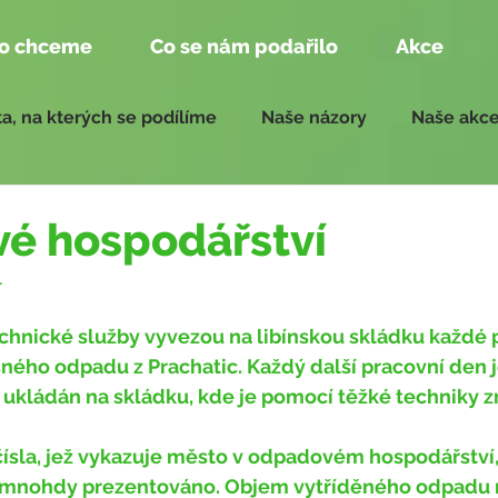
o chceme
Co se nám podařilo
Akce
a, na kterých se podílíme
Naše názory
Naše akc
edání zastupitelstva
Zprávy pro zasedání 2018 - 2022
é hospodářství
1
ného odpadu z Prachatic. Každý další pracovní den je
e ukládán na skládku, kde je pomocí těžké techniky
ísla, jež vykazuje město v odpadovém hospodářství,
je mnohdy prezentováno. Objem vytříděného odpadu 