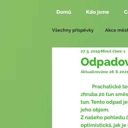
Domů
Kdo jsme
C
Všechny příspěvky
Akce měst
27. 5. 2019
Minut čtení: 1
Aktivity našich členů
Zas
Odpadov
Aktualizováno:
28. 8. 202
Naše návrhy 2018 - 2022
	Prachatické technické služby vyvezou na libínskou skládku každé pondělí 
zhruba 20 tun směs
tun. Tento odpad j
jeho objem. 
Z našeho pohledu č
optimistická, jak 