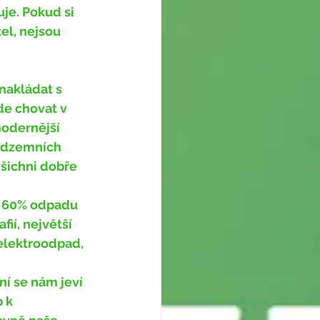
e. Pokud si 
el, nejsou 
e chovat v 
modernější 
odzemních 
šichni dobře 
ií, největší 
 elektroodpad, 
 k 