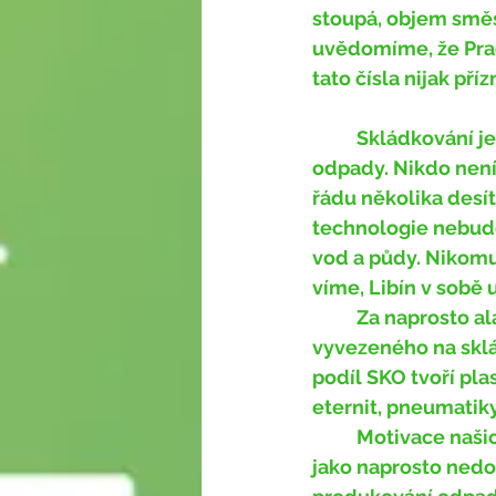
stoupá, objem směs
uvědomíme, že Prac
tato čísla nijak příz
	Skládkování je v současné době nejhorším možným způsobem jak nakládat s 
odpady. Nikdo není
řádu několika desít
technologie nebud
vod a půdy. Nikomu
víme, Libín v sobě 
	Za naprosto alarmující pak považujeme to, že odhadem minimálně 60% odpadu 
vyvezeného na sklád
podíl SKO tvoří plas
eternit, pneumatiky,
	Motivace našich spoluobčanů k předcházení vzniku odpadů a třídění se nám jeví 
jako naprosto nedos