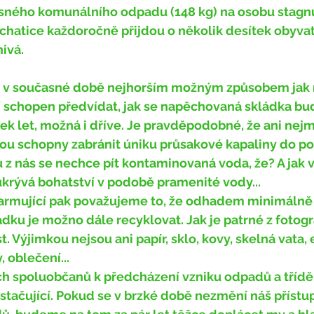
ného komunálního odpadu (148 kg) na osobu stagnuj
hatice každoročně přijdou o několik desítek obyvat
nivá. 
 schopen předvídat, jak se napěchovaná skládka bud
ek let, možná i dříve. Je pravděpodobné, že ani nej
ou schopny zabránit úniku průsakové kapaliny do p
 z nás se nechce pít kontaminovaná voda, že? A jak v
ukrývá bohatství v podobě pramenité vody...
ku je možno dále recyklovat. Jak je patrné z fotograf
t. Výjimkou nejsou ani papír, sklo, kovy, skelná vata,
 oblečení...
tačující. Pokud se v brzké době nezmění náš přístup