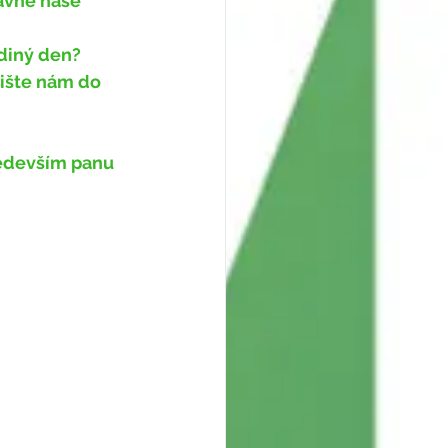
avně naše 
diný den? 
Pište nám do 