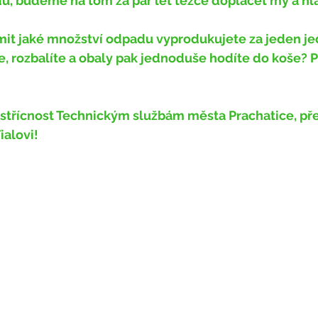
, budeme na tom za pár let těžce doplácet my a hl
it jaké množství odpadu vyprodukujete za jeden je
e, rozbalíte a obaly pak jednoduše hodíte do koše? 
ialovi!