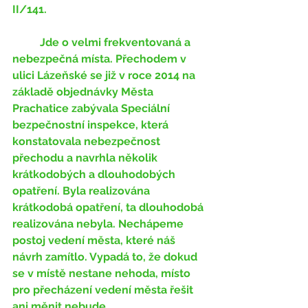
II/141. 
	Jde o velmi frekventovaná a 
nebezpečná místa. Přechodem v 
ulici Lázeňské se již v roce 2014 na 
základě objednávky Města 
Prachatice zabývala Speciální 
bezpečnostní inspekce, která 
konstatovala nebezpečnost 
přechodu a navrhla několik 
krátkodobých a dlouhodobých 
opatření. Byla realizována 
krátkodobá opatření, ta dlouhodobá 
realizována nebyla. Nechápeme 
postoj vedení města, které náš 
návrh zamítlo. Vypadá to, že dokud 
se v místě nestane nehoda, místo 
pro přecházení vedení města řešit 
ani měnit nebude. 