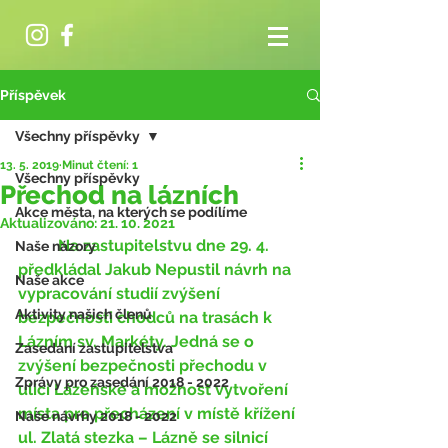
Příspěvek
Všechny příspěvky
13. 5. 2019
Minut čtení: 1
Všechny příspěvky
Přechod na lázních
Akce města, na kterých se podílíme
Aktualizováno:
21. 10. 2021
	Na zastupitelstvu dne 29. 4. 
Naše názory
předkládal Jakub Nepustil návrh na 
Naše akce
vypracování studií zvýšení 
Aktivity našich členů
bezpečnosti chodců na trasách k 
Lázním sv. Markéty. Jedná se o 
Zasedání zastupitelstva
zvýšení bezpečnosti přechodu v 
Zprávy pro zasedání 2018 - 2022
ulici Lázeňské a možnost vytvoření 
místa pro přecházení v místě křížení 
Naše návrhy 2018 - 2022
ul. Zlatá stezka – Lázně se silnicí 