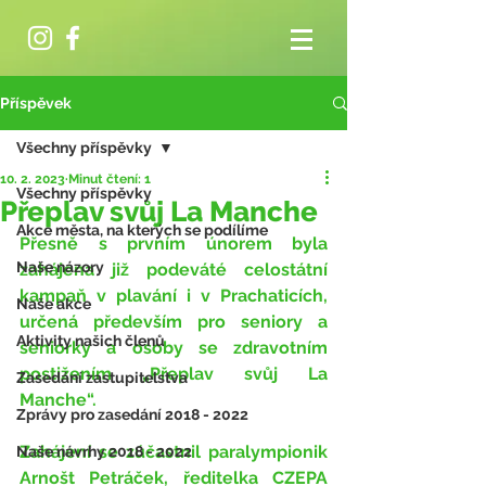
Příspěvek
Všechny příspěvky
10. 2. 2023
Minut čtení: 1
Všechny příspěvky
Přeplav svůj La Manche
Akce města, na kterých se podílíme
Přesně s prvním únorem byla 
Naše názory
zahájena již podeváté celostátní 
kampaň v plavání i v Prachaticích, 
Naše akce
určená především pro seniory a 
Aktivity našich členů
seniorky a osoby se zdravotním 
postižením „Přeplav svůj La 
Zasedání zastupitelstva
Manche“. 
Zprávy pro zasedání 2018 - 2022
Zahájení se zúčastnil paralympionik 
Naše návrhy 2018 - 2022
Arnošt Petráček, ředitelka CZEPA 