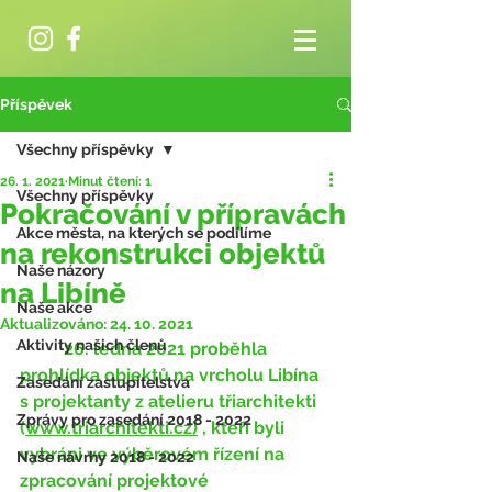
Příspěvek
Všechny příspěvky
26. 1. 2021
Minut čtení: 1
Všechny příspěvky
Pokračování v přípravách
Akce města, na kterých se podílíme
na rekonstrukci objektů
Naše názory
na Libíně
Naše akce
Aktualizováno:
24. 10. 2021
Aktivity našich členů
	26. ledna 2021 proběhla 
prohlídka objektů na vrcholu Libína 
Zasedání zastupitelstva
s projektanty z atelieru třiarchitekti 
Zprávy pro zasedání 2018 - 2022
(
www.triarchitekti.cz)
 , kteří byli 
vybráni ve výběrovém řízení na 
Naše návrhy 2018 - 2022
zpracování projektové 