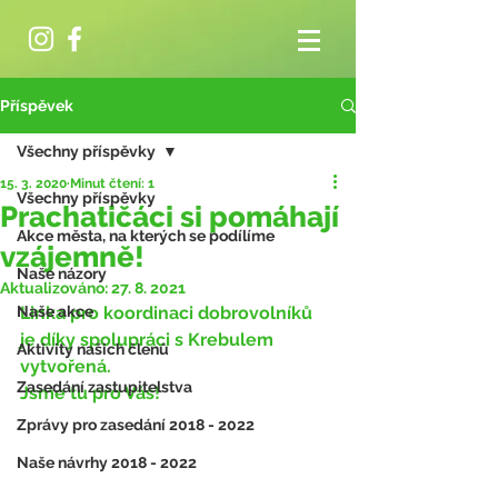
Příspěvek
Všechny příspěvky
15. 3. 2020
Minut čtení: 1
Všechny příspěvky
Prachatičáci si pomáhají
Akce města, na kterých se podílíme
vzájemně!
Naše názory
Aktualizováno:
27. 8. 2021
Naše akce
Linka pro koordinaci dobrovolníků 
je díky spolupráci s Krebulem 
Aktivity našich členů
vytvořená.  
Zasedání zastupitelstva
Jsme tu pro Vás!
Zprávy pro zasedání 2018 - 2022
Naše návrhy 2018 - 2022