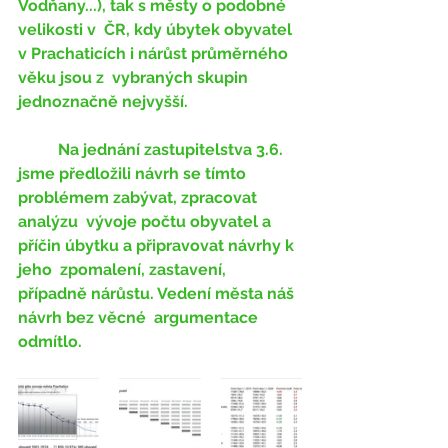
Vodňany...), tak s městy o podobné 
velikosti v  ČR, kdy úbytek obyvatel 
v Prachaticích i nárůst průměrného 
věku jsou z  vybraných skupin 
jednoznačně nejvyšší. 
	Na jednání zastupitelstva 3.6.  
jsme předložili návrh se tímto 
problémem zabývat, zpracovat 
analýzu  vývoje počtu obyvatel a 
příčin úbytku a připravovat návrhy k 
jeho  zpomalení, zastavení, 
případně nárůstu. Vedení města náš 
návrh bez věcné  argumentace 
odmítlo.