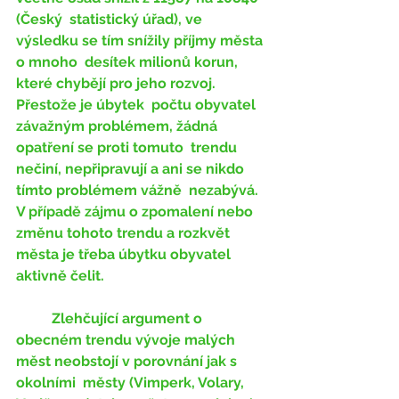
(Český  statistický úřad), ve 
výsledku se tím snížily příjmy města 
o mnoho  desítek milionů korun, 
které chybějí pro jeho rozvoj. 
Přestože je úbytek  počtu obyvatel 
závažným problémem, žádná 
opatření se proti tomuto  trendu 
nečiní, nepřipravují a ani se nikdo 
tímto problémem vážně  nezabývá. 
V případě zájmu o zpomalení nebo 
změnu tohoto trendu a rozkvět  
města je třeba úbytku obyvatel 
aktivně čelit. 
	Zlehčující argument o  
obecném trendu vývoje malých 
měst neobstojí v porovnání jak s 
okolními  městy (Vimperk, Volary, 