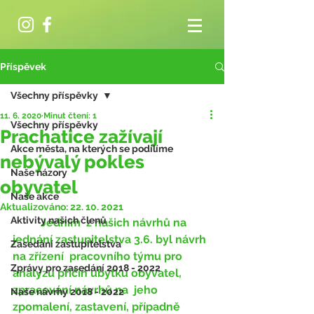
Příspěvek
Všechny příspěvky
11. 6. 2020
Minut čtení: 1
Všechny příspěvky
Prachatice zažívají
Akce města, na kterých se podílíme
nebývalý pokles
Naše názory
obyvatel
Naše akce
Aktualizováno:
22. 10. 2021
Aktivity našich členů
	Jedním  z našich návrhů na 
jednání zastupitelstva 3.6. byl návrh 
Zasedání zastupitelstva
na zřízení  pracovního týmu pro 
Zprávy pro zasedání 2018 - 2022
analýzu příčin úbytku obyvatel, 
zpracování návrhů na  jeho 
Naše návrhy 2018 - 2022
zpomalení, zastavení, případně 