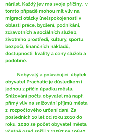
nárůst. Každý jev má svoje příčiny,  v 
tomto případě mohou mít vliv na 
migraci otázky (ne)spokojenosti v  
oblasti práce, bydlení, podnikání, 
zdravotních a sociálních služeb,  
životního prostředí, kultury, sportu, 
bezpečí, finančních nákladů,  
dostupnosti, kvality a ceny služeb a 
podobně. 
	Nebývalý a pokračující  úbytek 
obyvatel Prachatic je důsledkem i 
jednou z příčin úpadku města.  
Snižování počtu obyvatel má např. 
přímý vliv na snižování příjmů města 
z  rozpočtového určení daní. Za 
posledních 10 let od roku 2010 do 
roku  2020 se počet obyvatel města 
včetně osad snížil z 11587 na 10840 