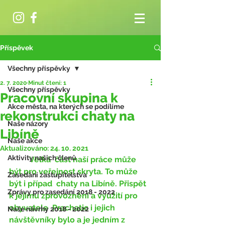
Příspěvek
Všechny příspěvky
2. 7. 2020
Minut čtení: 1
Všechny příspěvky
Pracovní skupina k
Akce města, na kterých se podílíme
rekonstrukci chaty na
Naše názory
Libíně
Naše akce
Aktualizováno:
24. 10. 2021
Aktivity našich členů
	Velká  část naší práce může 
být pro veřejnost skryta. To může 
Zasedání zastupitelstva
být i případ  chaty na Libíně. Přispět 
Zprávy pro zasedání 2018 - 2022
k jejímu zprovoznění a využití pro 
obyvatele  Prachatic i jejich 
Naše návrhy 2018 - 2022
návštěvníky bylo a je jedním z 