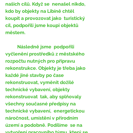
našich cílů. Když se  nenašel nikdo, 
kdo by objekty na Libíně chtěl 
koupit a provozovat jako  turistický 
cíl, podpořili jsme koupi objektů 
městem. 
	Následně jsme  podpořili 
vyčlenění prostředků z městského 
rozpočtu nutných pro přípravu  
rekonstrukce. Objekty je třeba jako 
každé jiné stavby po čase  
rekonstruovat, vyměnit dožilé 
technické vybavení, objekty 
rekonstruovat  tak, aby splňovaly 
všechny současné předpisy na 
technické vybavení,  energetickou 
náročnost, umístění v přírodním 
území a podobně. Podílíme  se na 
vytvoření pracovního týmu, který se 