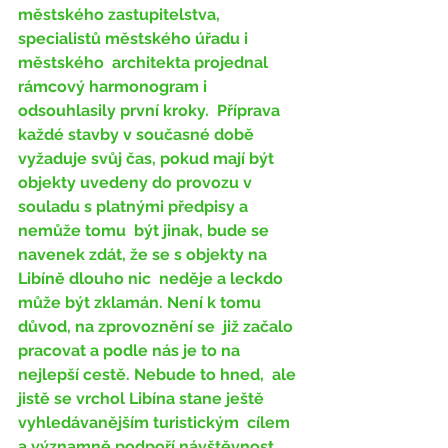
městského zastupitelstva, 
specialistů městského úřadu i 
městského  architekta projednal 
rámcový harmonogram i 
odsouhlasily první kroky.  Příprava 
každé stavby v současné době 
vyžaduje svůj čas, pokud mají být  
objekty uvedeny do provozu v 
souladu s platnými předpisy a 
nemůže tomu  být jinak, bude se 
navenek zdát, že se s objekty na 
Libíně dlouho nic  neděje a leckdo 
může být zklamán. Není k tomu 
důvod, na zprovoznění se  již začalo 
pracovat a podle nás je to na 
nejlepší cestě. Nebude to hned,  ale 
jistě se vrchol Libína stane ještě 
vyhledávanějším turistickým  cílem 
a významně podpoří návštěvnost 