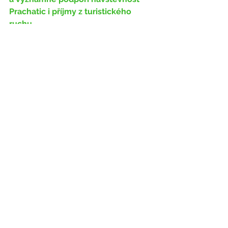
Prachatic i příjmy z turistického  
ruchu.
Naše návrhy 2018 - 2022
Zobrazit vše
Nejnovější příspěvky