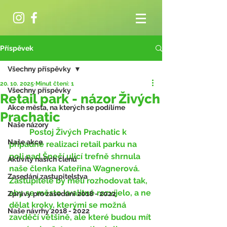
Příspěvek
Všechny příspěvky
20. 10. 2025
Minut čtení: 1
Všechny příspěvky
Retail park - názor Živých
Akce města, na kterých se podílíme
Prachatic
Naše názory
	Postoj Živých Prachatic k 
Naše akce
případné realizaci retail parku na 
poli nad Šnečí ulicí trefně shrnula 
Aktivity našich členů
naše členka Kateřina Wagnerová. 
Zasedání zastupitelstva
Zastupitelé by měli rozhodovat tak, 
aby se město kvalitně rozvíjelo, a ne 
Zprávy pro zasedání 2018 - 2022
dělat kroky, kterými se možná 
Naše návrhy 2018 - 2022
zavděčí většině, ale které budou mít 