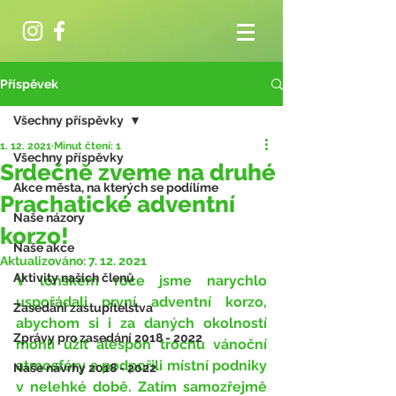
Příspěvek
Všechny příspěvky
1. 12. 2021
Minut čtení: 1
Všechny příspěvky
Srdečně zveme na druhé
Akce města, na kterých se podílíme
Prachatické adventní
Naše názory
korzo!
Naše akce
Aktualizováno:
7. 12. 2021
Aktivity našich členů
V loňském roce jsme narychlo 
uspořádali první adventní korzo, 
Zasedání zastupitelstva
abychom si i za daných okolností 
Zprávy pro zasedání 2018 - 2022
mohli užít alespoň trochu vánoční 
atmosféry a podpořili místní podniky 
Naše návrhy 2018 - 2022
v nelehké době. Zatím samozřejmě 