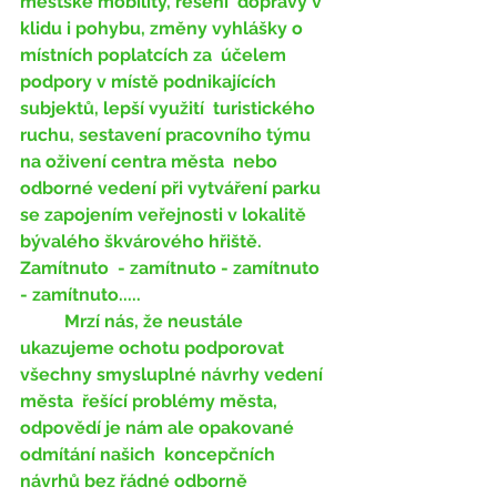
městské mobility, řešení  dopravy v 
klidu i pohybu, změny vyhlášky o 
místních poplatcích za  účelem 
podpory v místě podnikajících 
subjektů, lepší využití  turistického 
ruchu, sestavení pracovního týmu 
na oživení centra města  nebo 
odborné vedení při vytváření parku  
se zapojením veřejnosti v lokalitě 
bývalého škvárového hřiště. 
Zamítnuto  - zamítnuto - zamítnuto 
- zamítnuto..... 
	Mrzí nás, že neustále  
ukazujeme ochotu podporovat 
všechny smysluplné návrhy vedení 
města  řešící problémy města, 
odpovědí je nám ale opakované 
odmítání našich  koncepčních 
návrhů bez řádné odborně 