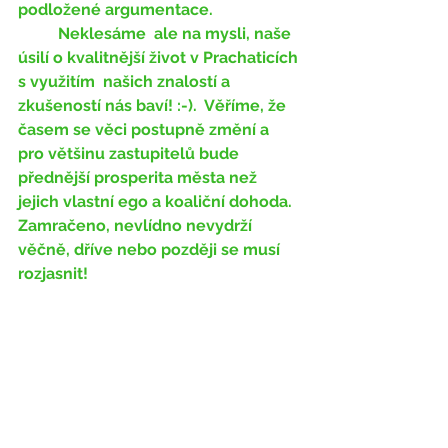
podložené argumentace. 
	Neklesáme  ale na mysli, naše 
úsilí o kvalitnější život v Prachaticích 
s využitím  našich znalostí a 
zkušeností nás baví! :-).  Věříme, že 
časem se věci postupně změní a 
pro většinu zastupitelů bude  
přednější prosperita města než 
jejich vlastní ego a koaliční dohoda.  
Zamračeno, nevlídno nevydrží 
věčně, dříve nebo později se musí  
rozjasnit! 