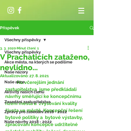
Příspěvek
Všechny příspěvky
3. 3. 2020
Minut čtení: 1
Všechny příspěvky
V Prachaticích zataženo,
Akce města, na kterých se podílíme
nevlídno...
Naše názory
Aktualizováno:
27. 8. 2021
Naše akce
	Na včerejším jednání 
zastupitelstva  jsme předkládali 
Aktivity našich členů
návrhy směřující ke koncepčnímu 
Zasedání zastupitelstva
řízení města a  zvyšování kvality 
života ve městě. Koncepční řešení 
Zprávy pro zasedání 2018 - 2022
bytové politiky a  bytové výstavby, 
Naše návrhy 2018 - 2022
zpracování koncepce udržitelné 