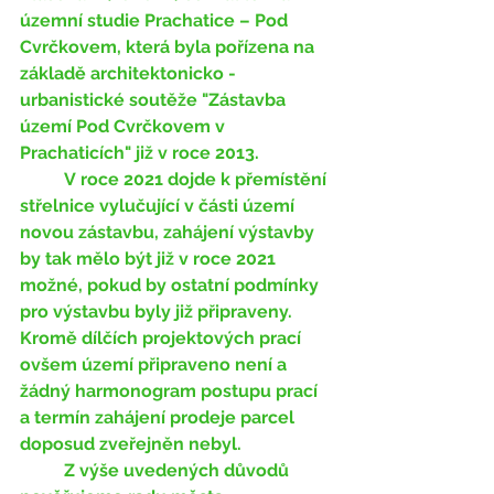
územní studie Prachatice – Pod 
Cvrčkovem, která byla pořízena na 
základě architektonicko - 
urbanistické soutěže "Zástavba 
území Pod Cvrčkovem v 
Prachaticích" již v roce 2013. 
	V roce 2021 dojde k přemístění 
střelnice vylučující v části území 
novou zástavbu, zahájení výstavby 
by tak mělo být již v roce 2021 
možné, pokud by ostatní podmínky 
pro výstavbu byly již připraveny. 
Kromě dílčích projektových prací 
ovšem území připraveno není a 
žádný harmonogram postupu prací 
a termín zahájení prodeje parcel 
doposud zveřejněn nebyl.
	Z výše uvedených důvodů 