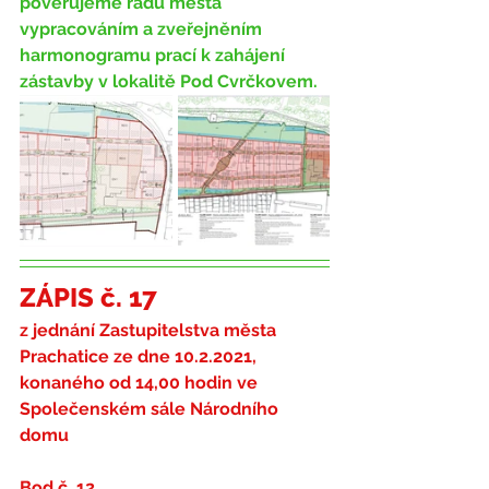
pověřujeme radu města 
vypracováním a zveřejněním 
harmonogramu prací k zahájení 
zástavby v lokalitě Pod Cvrčkovem.
ZÁPIS č. 17
z jednání Zastupitelstva města 
Prachatice ze dne 
10.2.2021,
konaného od 14,00 hodin ve 
Společenském sále Národního 
domu
Bod č. 12