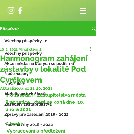
Příspěvek
Všechny příspěvky
10. 2. 2021
Minut čtení: 2
Všechny příspěvky
Harmonogram zahájení
Akce města, na kterých se podílíme
zástavby v lokalitě Pod
Naše názory
Cvrčkovem
Naše akce
Aktualizováno:
21. 10. 2021
Aktivity našich členů
pro zasedání ​ Zastupitelstva města 
Prachatice​ , které se koná dne  10. 
Zasedání zastupitelstva
února 2021
Zprávy pro zasedání 2018 - 2022
K bodu:
Naše návrhy 2018 - 2022
 Vypracování a předložení 