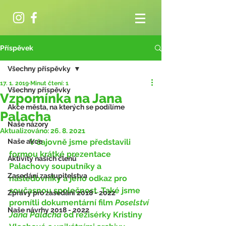
Příspěvek
Všechny příspěvky
17. 1. 2019
Minut čtení: 1
Všechny příspěvky
Vzpomínka na Jana
Akce města, na kterých se podílíme
Palacha
Naše názory
Aktualizováno:
26. 8. 2021
Naše akce
	V čajovně jsme představili 
formou krátké prezentace 
Aktivity našich členů
Palachovy souputníky a 
Zasedání zastupitelstva
následovníky a jeho odkaz pro 
současnou společnost. Také jsme 
Zprávy pro zasedání 2018 - 2022
promítli dokumentární film 
Poselství 
Naše návrhy 2018 - 2022
Jana Palacha
 od režisérky Kristiny 