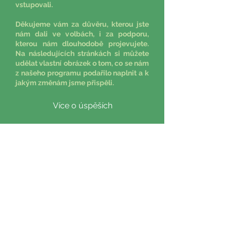
vstupovali.
Děkujeme vám za důvěru, kterou jste
nám dali ve volbách, i za podporu,
kterou nám dlouhodobě projevujete.
Na následujících stránkách si můžete
udělat vlastní obrázek o tom, co se nám
z našeho programu podařilo naplnit a k
jakým změnám jsme přispěli.
Více o úspěších
Naše vize
Věříme, že Prachatice mají vše, co
potřebují, aby byly prosperujícím,
sebevědomým a živým městem.
Městem, na které mohou být jeho
obyvatelé hrdí. Městem, kde se dobře
žije, pracuje i tráví volný čas. Městem,
které spojuje generace, podporuje
místní život a vytváří prostor pro
setkávání lidí.