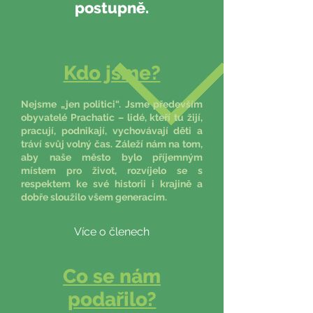
postupně.
Kdo jsme?
Nejsme „jen politici“. Jsme především
obyvatelé Prachatic – lidé, kteří tu žijí,
pracují, podnikají, vychovávají děti a
tráví svůj volný čas. Záleží nám na tom,
aby naše město bylo příjemným
místem pro život, rozvíjelo se s
respektem ke své historii i krajině a
dobře sloužilo všem generacím.
Více o členech
Co se nám
podařilo?