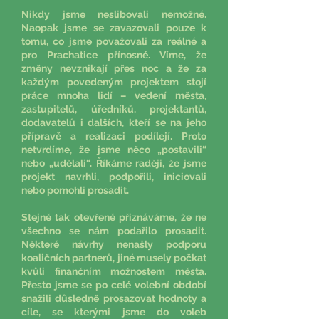
Nikdy jsme neslibovali nemožné.
Naopak jsme se zavazovali pouze k
tomu, co jsme považovali za reálné a
pro Prachatice přínosné. Víme, že
změny nevznikají přes noc a že za
každým povedeným projektem stojí
práce mnoha lidí – vedení města,
zastupitelů, úředníků, projektantů,
dodavatelů i dalších, kteří se na jeho
přípravě a realizaci podílejí. Proto
netvrdíme, že jsme něco „postavili“
nebo „udělali“. Říkáme raději, že jsme
projekt navrhli, podpořili, iniciovali
nebo pomohli prosadit.
Stejně tak otevřeně přiznáváme, že ne
všechno se nám podařilo prosadit.
Některé návrhy nenašly podporu
koaličních partnerů, jiné musely počkat
kvůli finančním možnostem města.
Přesto jsme se po celé volební období
snažili důsledně prosazovat hodnoty a
cíle, se kterými jsme do voleb