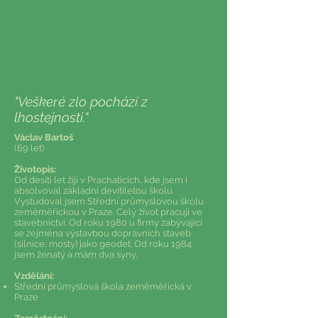
"Veškeré zlo pochází z
lhostejnosti."
Václav Bartoš
(69 let)
Životopis:
Od desíti let žiji v Prachaticích, kde jsem i
absolvoval základní devítiletou školu.
Vystudoval jsem Střední průmyslovou školu
zeměměřickou v Praze. Celý život pracuji ve
stavebnictví. Od roku 1980 u firmy zabývající
se zejména výstavbou dopravních staveb
(silnice, mosty) jako geodet. Od roku 1984
jsem ženatý a mám dva syny.
Vzdělání:
Střední průmyslová škola zeměměřická v
Praze