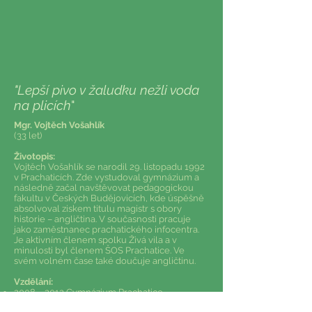
"Lepší pivo v žaludku nežli voda
na plicích
​"
Mgr. Vojtěch Vošahlík
(33 let)
Životopis:
Vojtěch Vošahlík se narodil 29. listopadu 1992
v Prachaticích. Zde vystudoval gymnázium a
následně začal navštěvovat pedagogickou
fakultu v Českých Budějovicích, kde úspěšně
absolvoval ziskem titulu magistr s obory
historie – angličtina. V současnosti pracuje
jako zaměstnanec prachatického infocentra.
Je aktivním členem spolku Živá vila a v
minulosti byl členem ŠOS Prachatice. Ve
svém volném čase také doučuje angličtinu.
Vzdělání:
2008 – 2012 Gymnázium Prachatice
2012 – 2019 Jihočeská univerzita v ČB,