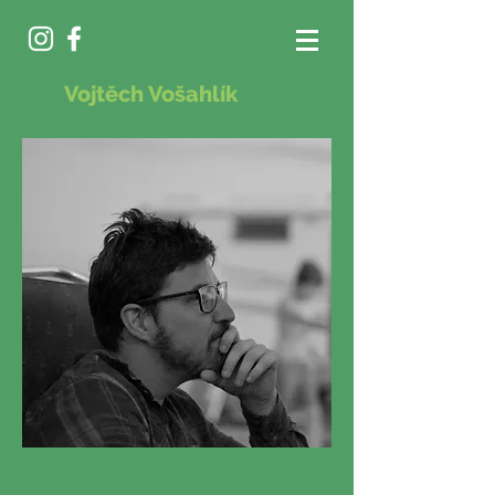
Vojtěch Vošahlík