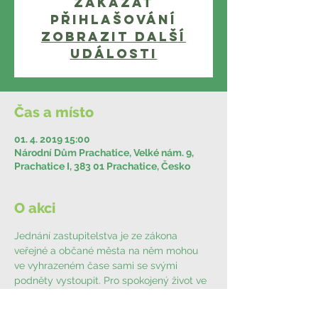
Zakázat
přihlašování
Zobrazit další
události
Čas a místo
01. 4. 2019 15:00
Národní Dům Prachatice, Velké nám. 9,
Prachatice I, 383 01 Prachatice, Česko
O akci
Jednání zastupitelstva je ze zákona 
veřejné a občané města na něm mohou 
ve vyhrazeném čase sami se svými 
podněty vystoupit. Pro spokojený život ve 
městě je důležité, aby se jeho občané 
zajímali o současné dění. Pojďte tohoto 