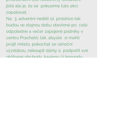
jisté ale je, že se  pokusíme tuto akci 
zopakovat.
Na  3. adventní neděli 12. prosince tak 
budou ve stejnou dobu otevřené po  celé 
odpoledne a večer zapojené podniky v 
centru Prachatic tak, abyste  si mohli 
projít město, pokochat se vánoční 
výzdobou, nakoupit dárky a  podpořit své 
oblíbené obchody, kavárny či hospody. 
Stále totiž platí  heslo, že i malý nákup 
může být velká pomoc. A že bychom si 
měli našich  podniků a obchodů vážit a 
podporovat je, jak jen to jde…
Seznam zapojených podniků a jejich 
jednotlivé medailonky jsou k dispozici na 
FB události
Sdílej