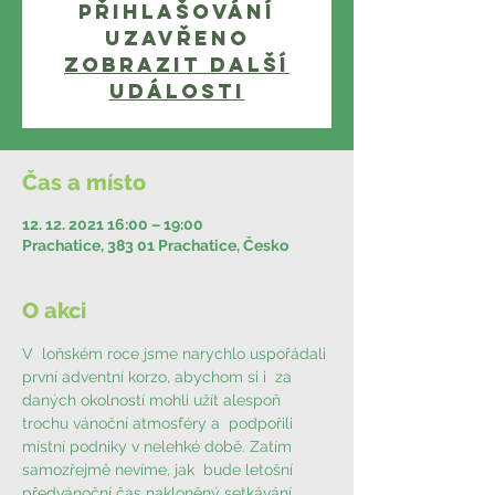
Přihlašování
uzavřeno
Zobrazit další
události
Čas a místo
12. 12. 2021 16:00 – 19:00
Prachatice, 383 01 Prachatice, Česko
O akci
V  loňském roce jsme narychlo uspořádali 
první adventní korzo, abychom si i  za 
daných okolností mohli užít alespoň 
trochu vánoční atmosféry a  podpořili 
místní podniky v nelehké době. Zatím 
samozřejmě nevíme, jak  bude letošní 
předvánoční čas nakloněný setkávání, 