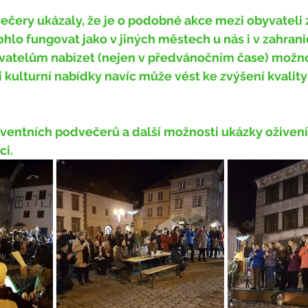
lo fungovat jako v jiných městech u nás i v zahrani
atelům nabízet (nejen v předvánočním čase) možnos
í kulturní nabídky navíc může vést ke zvýšení kvality 
ci.