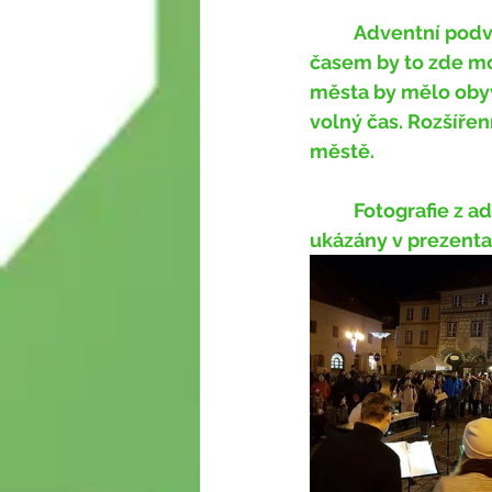
	Adventní podvečery ukázaly, že je o podobné akce mezi obyvateli zájem a 
časem by to zde moh
města by mělo obyv
volný čas. Rozšířen
městě.
	Fotografie z adventních podvečerů a další možnosti ukázky oživení centra budou 
ukázány v prezenta