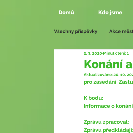
Domů
Kdo jsme
Všechny příspěvky
Akce měst
2. 3. 2020
Minut čtení: 1
Aktivity našich členů
Zas
Konání 
Aktualizováno:
20. 10. 20
Naše návrhy 2018 - 2022
pro zasedání ​ Zastu
K bodu:
Informace o konání
Zprávu zpracoval:
Zprávu předkládají