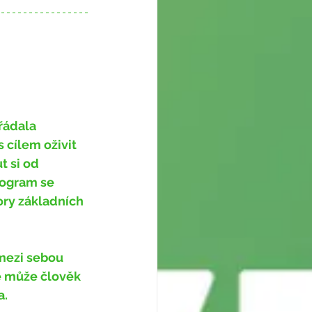
cílem oživit 
t si od 
rogram se 
bory základních 
e může člověk 
. 