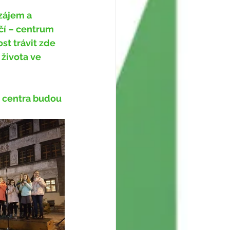
čí – centrum 
t trávit zde 
života ve 