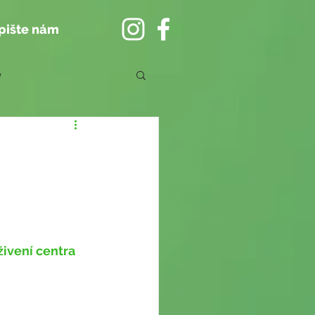
pište nám
e
ivení centra