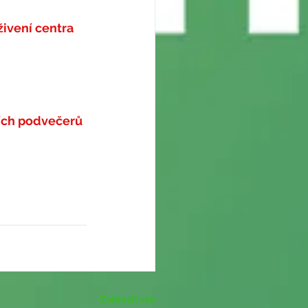
ivení centra
ích podvečerů 
Zobrazit vše