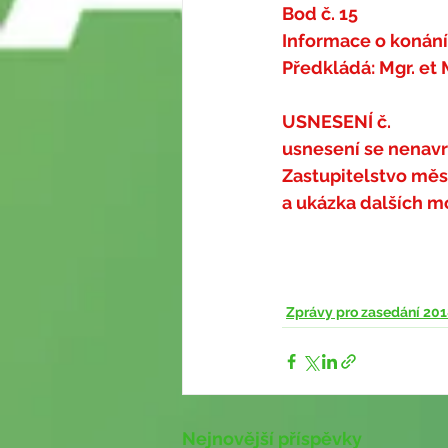
Bod č. 15
Informace o konání
Předkládá: Mgr. et 
USNESENÍ č. 
usnesení se nenav
Zastupitelstvo mě
a ukázka dalších m
Zprávy pro zasedání 201
Nejnovější příspěvky