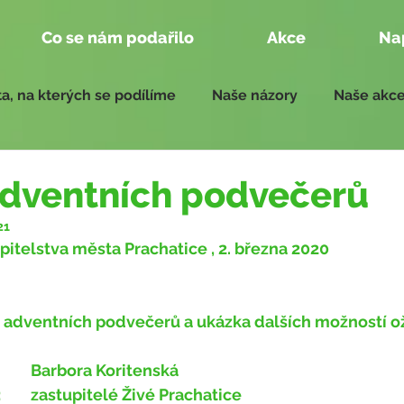
Co se nám podařilo
Akce
Na
a, na kterých se podílíme
Naše názory
Naše akc
edání zastupitelstva
Zprávy pro zasedání 2018 - 2022
adventních podvečerů
21
pitelstva města Prachatice​ , 2. března 2020
 adventních podvečerů a ukázka dalších možností ož
 		Barbora Koritenská
:
 ​ 	zastupitelé Živé Prachatice