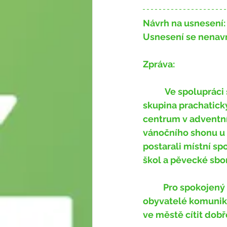
Návrh na usnesení:
Usnesení se nenavr
Zpráva:
	 Ve spolupráci s odborem kultury, školství a cestovního ruchu uspořádala 
skupina prachatick
centrum v adventním
vánočního shonu u 
postarali místní spo
škol a pěvecké sbor
	Pro spokojený život a dobrou atmosféru ve městě je důležité, aby mezi sebou 
obyvatelé komunikov
ve městě cítit dobře