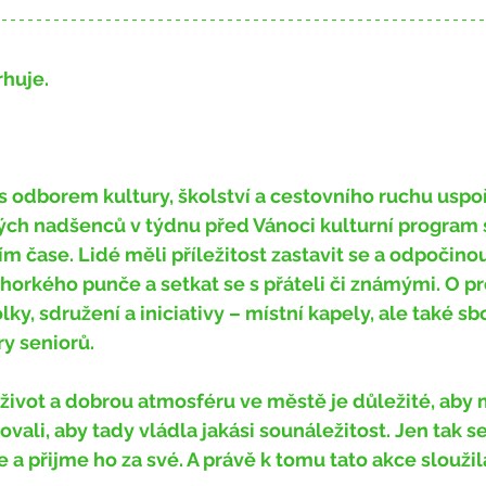
huje.
ých nadšenců v týdnu před Vánoci kulturní program s 
 čase. Lidé měli příležitost zastavit se a odpočinou
horkého punče a setkat se s přáteli či známými. O p
lky, sdružení a iniciativy – místní kapely, ale také s
y seniorů. 
ali, aby tady vládla jakási sounáležitost. Jen tak s
 a přijme ho za své. A právě k tomu tato akce sloužila