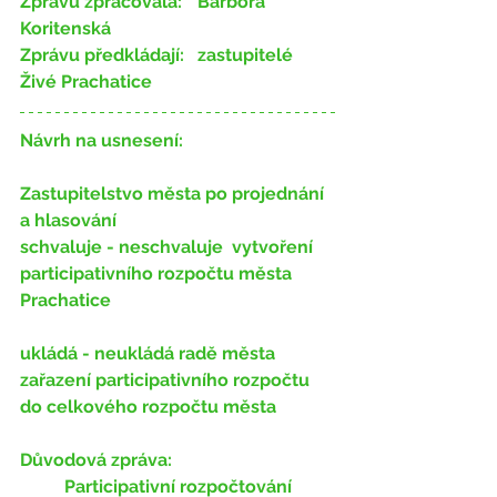
Zprávu zpracovala:
   	Barbora 
Koritenská
Zprávu předkládají:
 	zastupitelé 
Živé Prachatice
Návrh na usnesení:
Zastupitelstvo města po projednání 
a hlasování
schvaluje - neschvaluje
  vytvoření 
participativního rozpočtu města 
Prachatice
ukládá - neukládá
 radě města 
zařazení participativního rozpočtu 
do celkového rozpočtu města
Důvodová zpráva:
	Participativní rozpočtování 