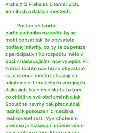
Praha 7 či Praha 8), Litoměřicích,  
Semilech a dalších městech.
	Postup při tvorbě 
participativního rozpočtu by se 
mohl popsat tak, že obyvatelé 
podávají návrhy, co by se za peníze 
z participativního rozpočtu mělo v 
obci v následujícím roce vylepšit. Při 
tvorbě těchto návrhů se obyvatelé 
za asistence města setkávají na 
lokálních či tematických veřejných 
diskusích. Na nich diskutují o tom, 
co chtějí ve své obci změnit a jak. 
Společné návrhy pak předkládají 
radnici k posouzení z hlediska 
realizovatelnosti. Vyvrcholením 
procesu je hlasování určené všem 
obyvatelům o tom, které návrhy 