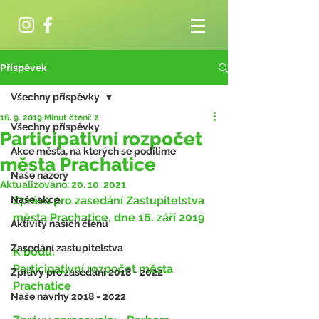
Příspěvek
Všechny příspěvky
16. 9. 2019
Minut čtení: 2
Všechny příspěvky
Participativní rozpočet
Akce města, na kterých se podílíme
města Prachatice
Naše názory
Aktualizováno:
20. 10. 2021
Naše akce
Zpráva pro zasedání Zastupitelstva 
města Prachatice, dne 16. září 2019
Aktivity našich členů
Zasedání zastupitelstva
K bodu:
Participativní rozpočet města 
Zprávy pro zasedání 2018 - 2022
Prachatice
Naše návrhy 2018 - 2022