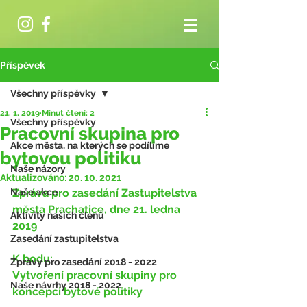
Příspěvek
Všechny příspěvky
21. 1. 2019
Minut čtení: 2
Všechny příspěvky
Pracovní skupina pro
Akce města, na kterých se podílíme
bytovou politiku
Naše názory
Aktualizováno:
20. 10. 2021
Naše akce
Zpráva pro zasedání Zastupitelstva 
města Prachatice, dne 21. ledna 
Aktivity našich členů
2019
Zasedání zastupitelstva
K bodu:
Zprávy pro zasedání 2018 - 2022
Vytvoření pracovní skupiny pro 
Naše návrhy 2018 - 2022
koncepci bytové politiky