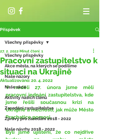
Příspěvek
Všechny příspěvky
27. 2. 2022
Minut čtení: 1
Všechny příspěvky
Pracovní zastupitelstvo k
Akce města, na kterých se podílíme
situaci na Ukrajině
Naše názory
Aktualizováno:
20. 4. 2022
Naše akce
V neděli 27. února jsme měli 
pracovní jednání zastupitelstva, kde 
Aktivity našich členů
jsme řešili současnou krizi na 
Zasedání zastupitelstva
Ukrajině a možnosti, jak může Město 
Prachatice pomoci.
Zprávy pro zasedání 2018 - 2022
Naše návrhy 2018 - 2022
Byli jsme ujištěni, že co nejdříve 