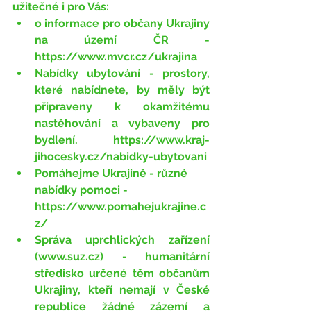
užitečné i pro Vás:
o informace pro občany Ukrajiny 
na území ČR - 
https://www.mvcr.cz/ukrajina
Nabídky ubytování - prostory, 
které nabídnete, by měly být 
připraveny k okamžitému 
nastěhování a vybaveny pro 
bydlení. 
https://www.kraj-
jihocesky.cz/nabidky-ubytovani
Pomáhejme Ukrajině - různé 
nabídky pomoci - 
https://www.pomahejukrajine.c
z/
Správa uprchlických zařízení 
(
www.suz.cz
) - humanitární 
středisko určené těm občanům 
Ukrajiny, kteří nemají v České 
republice žádné zázemí a 