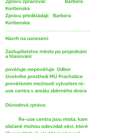
Zprávu zpracoval:
 		Barbora 
Koritenská
Zprávu předkládají:
 ​ 	Barbora 
Koritenská
Návrh na usnesení:
Zastupitelstvo města po projednání 
a hlasování:
pověřuje-nepověřuje ​​ Odbor 
životního prostředí MÚ Prachatice 
prověřením možnosti vytvoření re-
use centra v areálu sběrného dvora
Důvodová zpráva:
	 Re-use centra jsou místa, kam 
občané mohou odevzdat věci, které 