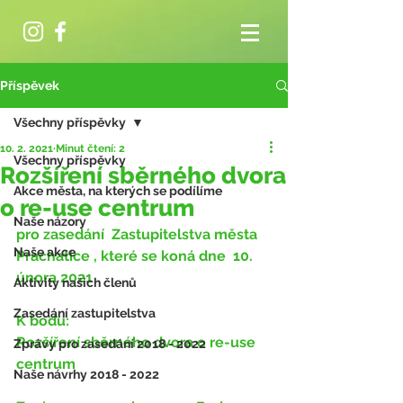
Příspěvek
Všechny příspěvky
10. 2. 2021
Minut čtení: 2
Všechny příspěvky
Rozšíření sběrného dvora
Akce města, na kterých se podílíme
o re-use centrum
Naše názory
pro zasedání ​ Zastupitelstva města 
Naše akce
Prachatice​ , které se koná dne  10. 
února 2021
Aktivity našich členů
Zasedání zastupitelstva
K bodu:
Rozšíření sběrného dvora o re-use 
Zprávy pro zasedání 2018 - 2022
centrum
Naše návrhy 2018 - 2022