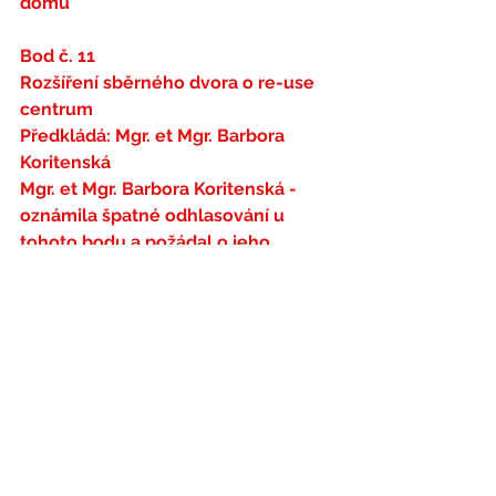
domu
Bod č. 11
Rozšíření sběrného dvora o re-use 
centrum
Předkládá: Mgr. et Mgr. Barbora 
Koritenská
Mgr. et Mgr. Barbora Koritenská - 
oznámila špatné odhlasování u 
tohoto bodu a požádal o jeho 
přepsání.
USNESENÍ č. 392/2021
Zastupitelstvo města po projednání 
a hlasování (5/0/11)
pověřuje 
- Odbor životního 
prostředí MÚ Prachatice prověřením 
možnosti vytvoření re-use centra v 
areálu sběrného dvora