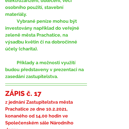
elektrozařízení, oblečení, věci 
osobního použití, stavební 
materiály. 
	Vybrané peníze mohou být 
investovány například do veřejné 
zeleně města Prachatice, na 
výsadbu květin či na dobročinné 
účely (charita).
	Příklady a možnosti využití 
budou představeny v prezentaci na 
zasedání zastupitelstva.
ZÁPIS č. 17
z jednání Zastupitelstva města 
Prachatice ze dne 
10.2.2021,
konaného od 14,00 hodin ve 
Společenském sále Národního 