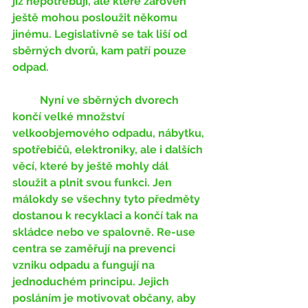
již nepotřebují, ale které zároveň 
ještě mohou posloužit někomu 
jinému. Legislativně se tak liší od 
sběrných dvorů, kam patří pouze 
odpad.
	Nyní ve sběrných dvorech 
končí velké množství 
velkoobjemového odpadu, nábytku, 
spotřebičů, elektroniky, ale i dalších 
věcí, které by ještě mohly dál 
sloužit a plnit svou funkci. Jen 
málokdy se všechny tyto předměty 
dostanou k recyklaci a končí tak na 
skládce nebo ve spalovně. Re-use 
centra se zaměřují na prevenci 
vzniku odpadu a fungují na 
jednoduchém principu. Jejich 
posláním je motivovat občany, aby 