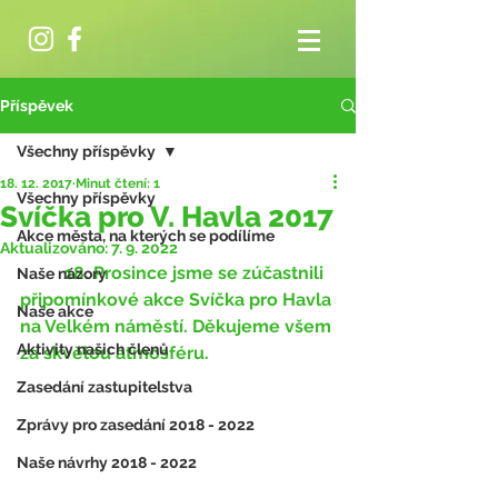
Příspěvek
Všechny příspěvky
18. 12. 2017
Minut čtení: 1
Všechny příspěvky
Svíčka pro V. Havla 2017
Akce města, na kterých se podílíme
Aktualizováno:
7. 9. 2022
	18. Prosince jsme se zúčastnili 
Naše názory
připomínkové akce Svíčka pro Havla 
Naše akce
na Velkém náměstí. Děkujeme všem 
Aktivity našich členů
za skvělou atmosféru.
Zasedání zastupitelstva
Zprávy pro zasedání 2018 - 2022
Naše návrhy 2018 - 2022