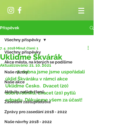
Příspěvek
Všechny příspěvky
7. 4. 2018
Minut čtení: 1
Všechny příspěvky
Ukliďme Škvárák
Akce města, na kterých se podílíme
Aktualizováno:
21. 10. 2021
	7. dubna jsme jsme uspořádali 
Naše názory
úklid Škváráku v rámci akce 
Naše akce
Ukliďme Česko.  Dvacet (20) 
Aktivity našich členů
dobrovolníků, dvacet (20) pytlů 
odpadu. Děkujeme všem za účast!  
Zasedání zastupitelstva
Zprávy pro zasedání 2018 - 2022
Naše návrhy 2018 - 2022