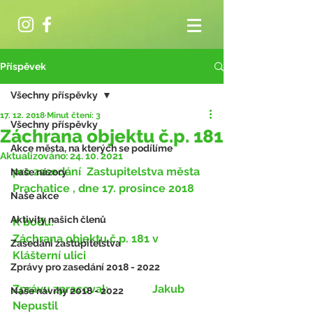
Příspěvek
Všechny příspěvky
17. 12. 2018
Minut čtení: 3
Všechny příspěvky
Záchrana objektu č.p. 181
Akce města, na kterých se podílíme
Aktualizováno:
24. 10. 2021
pro zasedání ​ Zastupitelstva města 
Naše názory
Prachatice​ , dne 17. prosince 2018
Naše akce
Aktivity našich členů
K bodu:
Záchrana objektu č.p. 181 v 
Zasedání zastupitelstva
Klášterní ulici
Zprávy pro zasedání 2018 - 2022
Zprávu zpracoval:
 		Jakub 
Naše návrhy 2018 - 2022
Nepustil