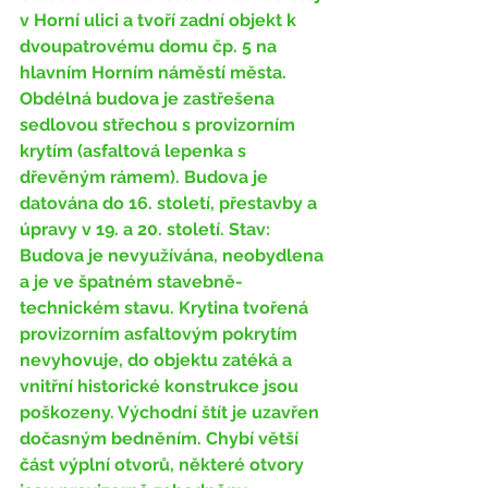
v Horní ulici a tvoří zadní objekt k 
dvoupatrovému domu čp. 5 na 
hlavním Horním náměstí města. 
Obdélná budova je zastřešena 
sedlovou střechou s provizorním 
krytím (asfaltová lepenka s 
dřevěným rámem). Budova je 
datována do 16. století, přestavby a 
úpravy v 19. a 20. století. Stav: 
Budova je nevyužívána, neobydlena 
a je ve špatném stavebně-
technickém stavu. Krytina tvořená 
provizorním asfaltovým pokrytím 
nevyhovuje, do objektu zatéká a 
vnitřní historické konstrukce jsou 
poškozeny. Východní štít je uzavřen 
dočasným bedněním. Chybí větší 
část výplní otvorů, některé otvory 