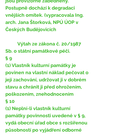
jsou provizorně zabedněny. 
Postupně dochází k degradaci 
vnějších omítek. (vypracovala Ing. 
arch. Jana Štorková, NPÚ ÚOP v 
Českých Budějovicích 
Výtah ze zákona č. 20/1987 
Sb. o státní památkové péči. 
§ 9 
(1) Vlastník kulturní památky je 
povinen na vlastní náklad pečovat o 
její zachování, udržovat ji v dobrém 
stavu a chránit ji před ohrožením, 
poškozením, znehodnocením 
§ 10 
(1) Neplní-li vlastník kulturní 
památky povinnosti uvedené v § 9, 
vydá obecní úřad obce s rozšířenou 
působností po vyjádření odborné 