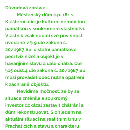
Důvodová zpráva:
	Měšťanský dům č.p. 181 v 
Klášterní ulici je kulturní nemovitou 
památkou v soukromém vlastnictví. 
Vlastník však neplní své povinnosti 
uvedené v § 9 dle zákona č. 
20/1987 Sb. o státní památkové 
péči (viz níže) a objekt je v 
havarijním stavu a dále chátrá. Dle 
§15 odst.4 dle zákona č. 20/1987 Sb. 
musí provádět obec nutná opatření 
k záchraně objektu. 
	Nevidíme možnost, že by se 
situace změnila a soukromý 
investor dokázal zastavit chátrání a 
dům rekonstruovat. S ohledem na 
aktuální situaci na realitním trhu v 
Prachaticích a stavu a charakteru 