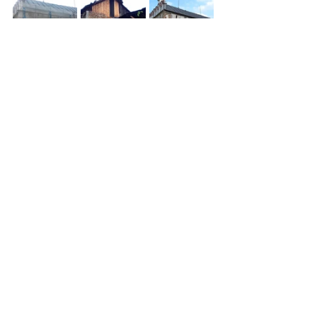
ZÁPIS č. 2
z jednání Zastupitelstva města 
Prachatice ze dne 17.12.2018
,
konaného od 15:00 hodin ve 
Společenském sále Národního 
domu
Bod č. 24
Záchrana objektu č.p. 181 v 
Klášterní ulici - doplněno
Předkládá: Ing. arch. Jakub Nepustil
USNESENÍ č. 057/2018