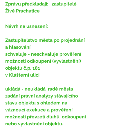
Zprávu předkládají:
 ​ 	zastupitelé 
Živé Prachatice
Návrh na usnesení:
Zastupitelstvo města po projednání 
a hlasování
schvaluje - neschvaluje
 ​prověření 
možnosti odkoupení (vyvlastnění) 
objektu č.p. 181
v Klášterní ulici
ukládá - neukládá
 ​ radě města 
zadání právní analýzy stávajícího 
stavu objektu s ohledem na 
váznoucí exekuce a prověření 
možnosti převzetí dluhů, odkoupení 
nebo vyvlastnění objektu.