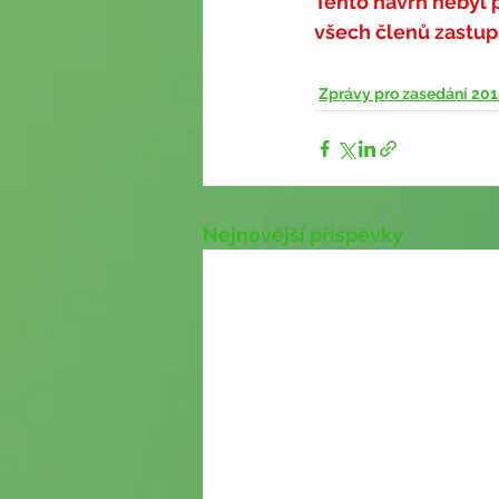
Tento návrh nebyl p
všech členů zastup
Zprávy pro zasedání 201
Nejnovější příspěvky