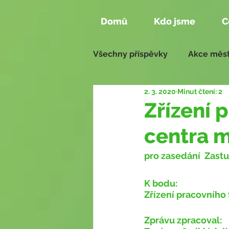
Domů
Kdo jsme
C
Všechny příspěvky
Akce měst
2. 3. 2020
Minut čtení: 2
Aktivity našich členů
Zas
Zřízení 
centra 
Naše návrhy 2018 - 2022
pro zasedání ​ Zast
K bodu:
Zřízení pracovního
Zprávu zpracoval: