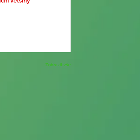
ní většiny 
Zobrazit vše