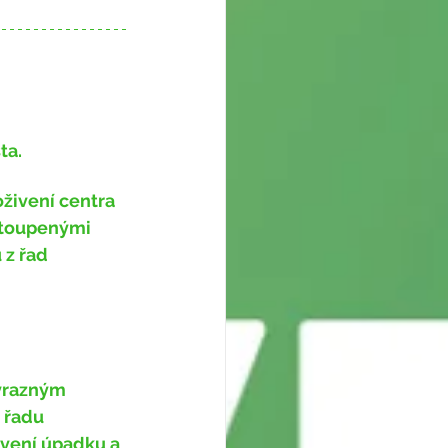
ta.
živení centra 
stoupenými 
z řad 
 řadu 
avení úpadku a 