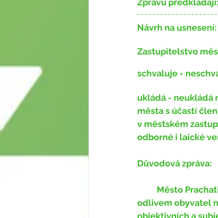
Zprávu předkládají
Návrh na usnesení:
Zastupitelstvo měs
schvaluje - neschv
ukládá - neukládá
 
města s účastí čle
v městském zastupi
odborné i laické ve
Důvodová zpráva:
	Město Prachatice prožívá období úpadku, projevující se zejména výrazným 
odlivem obyvatel n
objektivních a subj