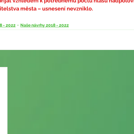
řijat
 vzhledem k potřebnému počtu hlasů nadpolovič
itelstva města – 
usnesení nevzniklo
.
8 - 2022
Naše návrhy 2018 - 2022