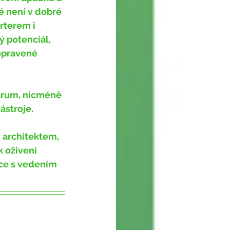
é není v dobré 
rterem i 
 potenciál, 
opravené 
ástroje.
 oživení 
ce s vedením 