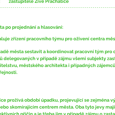
:
 ​ 	zastupitelé Živé Prachatice
ta po projednání a hlasování:
aluje
 zřízení pracovního týmu pro oživení centra měs
radě města sestavit a koordinovat pracovní tým pro o
nů delegovaných v případě zájmu všemi subjekty za
telstvu, městského architekta i případných zájemců 
řejnosti.
ebo skomírajícím centrem města. Oba tyto jevy mají
ektivních příčin a je třeba jim v případě zájmu o zast