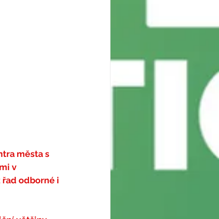
ntra města s 
mi v 
 řad odborné i 