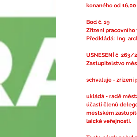
konaného od 
16,00
Bod č. 19
Zřízení pracovního
Předkládá:  Ing. ar
USNESENÍ č. 263/
Zastupitelstvo měs
schvaluje 
- zřízení
ukládá 
- radě měst
účastí členů deleg
městském zastupite
laické veřejnosti.