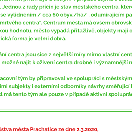
. Jednou z řady příčin je stav městského centra, kter
í se vylidněním / cca 60 obyv./ha/ , odumírajícím pa
mrtvého centra“. Centrum města má ovšem obrovský
kou hodnotu, město vypadá přitažlivě, objekty mají 
zická forma je velmi dobrá.
 možné najít k oživení centra drobné i významnější n
ími subjekty i externími odborníky návrhy směřující k
l má tento tým ale pouze v případě aktivní spoluprá
lstva města Prachatice ze dne 
2.3.2020,