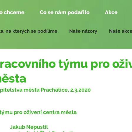
o chceme
Co se nám podařilo
Akce
a, na kterých se podílíme
Naše názory
Naše akc
edání zastupitelstva
Zprávy pro zasedání 2018 - 2022
pracovního týmu pro oži
města
upitelstva města Prachatice, 2.3.2020
 týmu pro oživení centra města
 		Jakub Nepustil