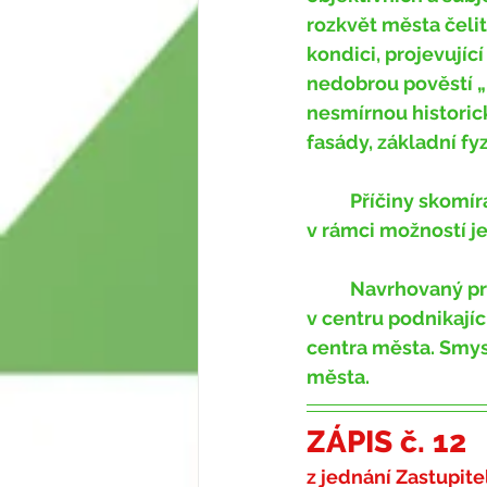
rozkvět města čelit
kondici, projevujíc
nedobrou pověstí „
nesmírnou historic
fasády, základní fy
	Příčiny skomírání centra jsou sice z největší míry mimo vlastní centrum, nicméně 
v rámci možností je
	Navrhovaný pracovní tým by připravoval ve spolupráci s městským architektem, 
v centru podnikajíc
centra města. Smys
města.
ZÁPIS č. 12
z jednání Zastupite