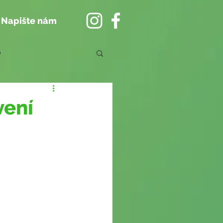
Napište nám
e
vení