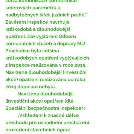
stává komunikace komfortních 
směrových parametrů a 
nadbytečných šířek jízdních pruhů.“  
Závěrem inspekce navrhuje 
krátkodobá a dlouhodobější 
opatření. Dle vyjádření Odboru 
komunálních služeb a dopravy MÚ 
Prachatice byla většina 
krátkodobých opatření vyplývajících 
z inspekce realizována v roce 2015. 
Navržená dlouhodobější (investiční 
akce) opatření realizována od roku 
2014 doposud nebyla. 
	Navržená dlouhodobější 
(investiční akce) opatření (dle 
Speciální bezpečnostní inspekce) :
	„Vzhledem k značné délce 
přechodu pro usnadnění přecházení 
provedení stavebních úprav 