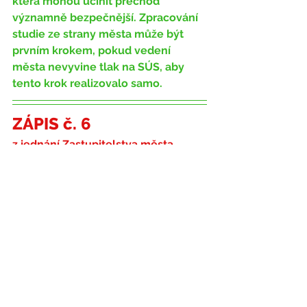
která mohou učinit přechod 
významně bezpečnější. Zpracování 
studie ze strany města může být 
prvním krokem, pokud vedení 
města nevyvine tlak na SÚS, aby 
tento krok realizovalo samo.
ZÁPIS č. 6
z jednání Zastupitelstva města 
Prachatice ze dne 
29.4.2019,
konaného od 16,00 hodin ve 
Společenském sále Národního 
domu
Bod č. 10
Zadání studie zvýšení bezpečnosti 
přechodu v místě křížení ul. 
Lázeňské se silnicí II/141