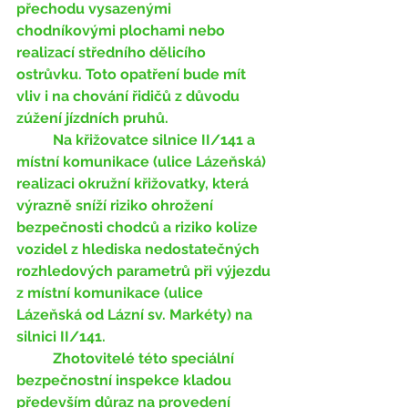
přechodu vysazenými 
chodníkovými plochami nebo 
realizací středního dělicího 
ostrůvku. Toto opatření bude mít 
vliv i na chování řidičů z důvodu 
zúžení jízdních pruhů.    
	Na křižovatce silnice II/141 a 
místní komunikace (ulice Lázeňská) 
realizaci okružní křižovatky, která 
výrazně sníží riziko ohrožení 
bezpečnosti chodců a riziko kolize 
vozidel z hlediska nedostatečných 
rozhledových parametrů při výjezdu 
z místní komunikace (ulice 
Lázeňská od Lázní sv. Markéty) na 
silnici II/141.    
Zhotovitelé této speciální 
bezpečnostní inspekce kladou 
především důraz na provedení 