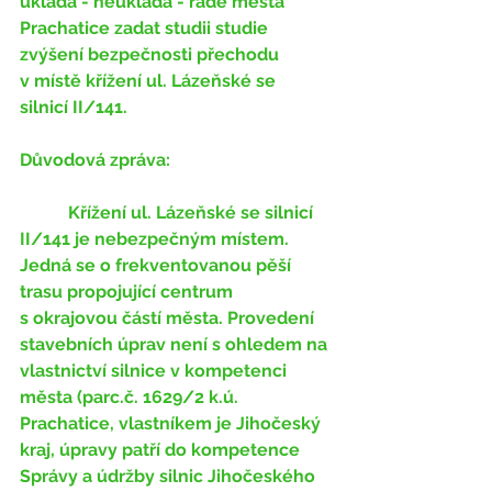
ukládá - neukládá - 
radě města 
Prachatice zadat studii studie 
zvýšení bezpečnosti přechodu 
v místě křížení ul. Lázeňské se 
silnicí II/141.
Důvodová zpráva:
	 Křížení ul. Lázeňské se silnicí 
II/141 je nebezpečným místem. 
Jedná se o frekventovanou pěší 
trasu propojující centrum 
s okrajovou částí města. Provedení 
stavebních úprav není s ohledem na 
vlastnictví silnice v kompetenci 
města (parc.č. 1629/2 k.ú. 
Prachatice, vlastníkem je Jihočeský 
kraj, úpravy patří do kompetence 
Správy a údržby silnic Jihočeského 