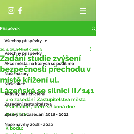
Příspěvek
Všechny příspěvky
29. 4. 2019
Minut čtení: 3
Všechny příspěvky
Zadání studie zvýšení
Akce města, na kterých se podílíme
bezpečnosti přechodu v
Naše názory
místě křížení ul.
Naše akce
Lázeňské se silnicí II/141
Aktivity našich členů
pro zasedání ​ Zastupitelstva města 
Zasedání zastupitelstva
Prachatice​ , které se koná dne 
29.4.2019
Zprávy pro zasedání 2018 - 2022
Naše návrhy 2018 - 2022
K bodu: