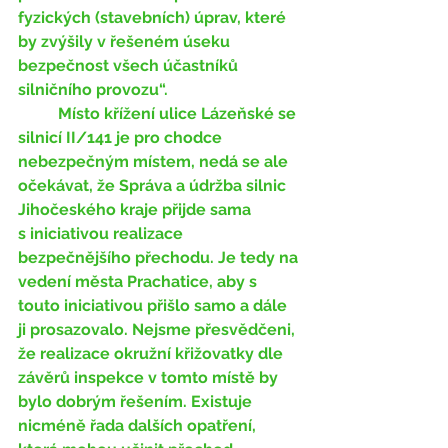
fyzických (stavebních) úprav, které 
by zvýšily v řešeném úseku 
bezpečnost všech účastníků 
silničního provozu“.
	Místo křížení ulice Lázeňské se 
silnicí II/141 je pro chodce 
nebezpečným místem, nedá se ale 
očekávat, že Správa a údržba silnic 
Jihočeského kraje přijde sama 
s iniciativou realizace 
bezpečnějšího přechodu. Je tedy na 
vedení města Prachatice, aby s 
touto iniciativou přišlo samo a dále 
ji prosazovalo. Nejsme přesvědčeni, 
že realizace okružní křižovatky dle 
závěrů inspekce v tomto místě by 
bylo dobrým řešením. Existuje 
nicméně řada dalších opatření, 