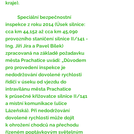
kraje).
	Speciální bezpečnostní 
inspekce z roku 2014 (Úsek silnice: 
cca km 44,152 až cca km 45,090 
provozního staničení silnice II/141 - 
Ing. Jiří Jíra a Pavel Bílek) 
zpracovaná na základě požadavku 
města Prachatice uvádí: „Důvodem 
pro provedení inspekce je 
nedodržování dovolené rychlosti 
řidiči v úseku od vjezdu do 
intravilánu města Prachatice 
k průsečné křižovatce silnice II/141 
a místní komunikace (ulice 
Lázeňská). Při nedodržování 
dovolené rychlosti může dojít 
k ohrožení chodců na přechodu 
řízeném poptávkovým světelným 