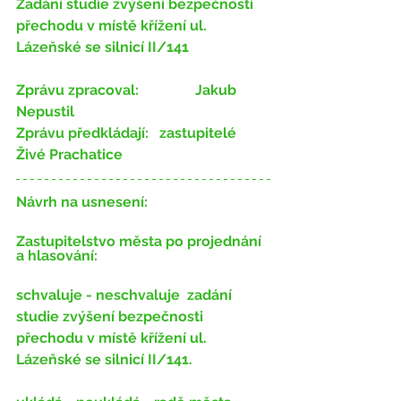
Zadání studie zvýšení bezpečnosti 
přechodu v místě křížení ul. 
Lázeňské se silnicí II/141
Zprávu zpracoval:
 		Jakub 
Nepustil
Zprávu předkládají:
 ​ 	zastupitelé 
Živé Prachatice
Návrh na usnesení:
Zastupitelstvo města po projednání 
a hlasování:
schvaluje - neschvaluje
 ​​ zadání 
studie zvýšení bezpečnosti 
přechodu v místě křížení ul. 
Lázeňské se silnicí II/141.