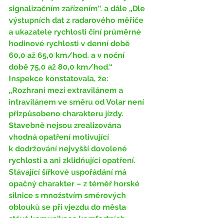
signalizačním zařízením“. a dále „Dle 
výstupních dat z radarového měřiče 
a ukazatele rychlosti činí 
průměrné 
hodinové rychlosti v denní době 
60,0 až 65,0 km/hod. a v noční 
době 75,0 až 80,0 km/hod.“ 
Inspekce konstatovala, že: 
„Rozhraní mezi extravilánem a 
intravilánem ve směru od Volar není 
přizpůsobeno charakteru jízdy. 
Stavebně nejsou zrealizována 
vhodná opatření motivující 
k dodržování nejvyšší dovolené 
rychlosti a ani zklidňující opatření. 
Stávající šířkové uspořádání má 
opačný charakter – z téměř horské 
silnice s množstvím směrových 
oblouků se při vjezdu do města 