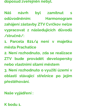
doposud zveřejněn nebyl.
Náš návrh byl zamítnut s 
odůvodněním: 
Harmonogram 
zahájení zástavby ZTV Cvrčkov nelze 
vypracovat z následujících důvodů 
/stručně/:
1. Parcela 821/4 není v majetku 
města Prachatice
2. Není rozhodnuto, zda se realizace 
ZTV bude provádět developersky 
nebo vlastními silami městem
3. Není rozhodnuto o využití území v 
oblasti stávající střelnice po jejím 
přestěhování.
Naše vyjádření :
K bodu 1.