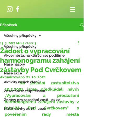
Příspěvek
Všechny příspěvky
13. 3. 2021
Minut čtení: 3
Všechny příspěvky
Žádost o vypracování
Akce města, na kterých se podílíme
harmonogramu zahájení
Naše názory
zástavby Pod Cvrčkovem
Naše akce
Aktualizováno:
21. 10. 2021
Aktivity našich členů
	Na jednání zastupitelstva 
10.2.2021 jsme předkládali návrh 
Zasedání zastupitelstva
„Vypracování a předložení 
Zprávy pro zasedání 2018 - 2022
harmonogramu zahájení zástavby v 
lokalitě Pod Cvrčkovem“ s 
Naše návrhy 2018 - 2022
pověřením rady města 