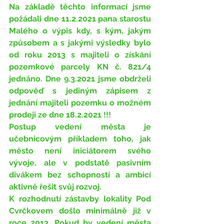
Na základě těchto informací jsme 
požádali dne 11.2.2021 pana starostu 
Malého o výpis kdy, s kým, jakým 
způsobem a s jakými výsledky bylo 
od roku 2013 s majiteli o získání 
pozemkové parcely KN č. 821/4 
jednáno. Dne 9.3.2021 jsme obdrželi 
odpověď s jediným zápisem z 
jednání majiteli pozemku o možném 
prodeji ze dne 18.2.2021 !!!
Postup vedení města je 
učebnicovým příkladem toho, jak 
město není iniciátorem svého 
vývoje, ale v podstatě pasivním 
divákem bez schopností a ambicí 
aktivně řešit svůj rozvoj.
K rozhodnutí zástavby lokality Pod 
Cvrčkovem došlo minimálně již v 
roce 2013. Pokud by vedení města 