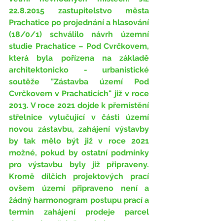
22.8.2015 zastupitelstvo města 
Prachatice po projednání a hlasování 
(18/0/1) schválilo návrh územní 
studie Prachatice – Pod Cvrčkovem, 
která byla pořízena na základě 
architektonicko - urbanistické 
soutěže "Zástavba území Pod 
Cvrčkovem v Prachaticích" již v roce 
2013. V roce 2021 dojde k přemístění 
střelnice vylučující v části území 
novou zástavbu, zahájení výstavby 
by tak mělo být již v roce 2021 
možné, pokud by ostatní podmínky 
pro výstavbu byly již připraveny. 
Kromě dílčích projektových prací 
ovšem území připraveno není a 
žádný harmonogram postupu prací a 
termín zahájení prodeje parcel 