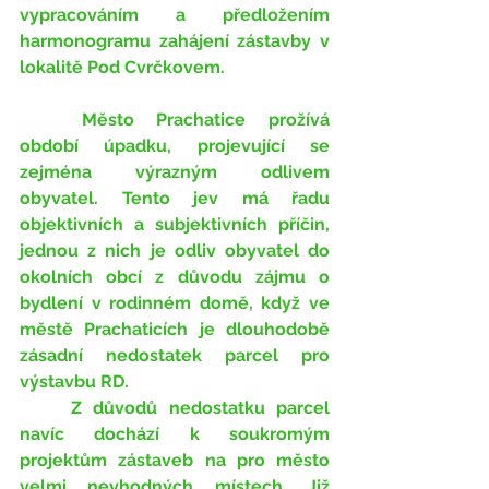
vypracováním a předložením 
harmonogramu zahájení zástavby v 
lokalitě Pod Cvrčkovem.
	Město Prachatice prožívá 
období úpadku, projevující se 
zejména výrazným odlivem 
obyvatel. Tento jev má řadu 
objektivních a subjektivních příčin, 
jednou z nich je odliv obyvatel do 
okolních obcí z důvodu zájmu o 
bydlení v rodinném domě, když ve 
městě Prachaticích je dlouhodobě 
zásadní nedostatek parcel pro 
výstavbu RD. 
	Z důvodů nedostatku parcel 
navíc dochází k soukromým 
projektům zástaveb na pro město 
velmi nevhodných místech. Již 