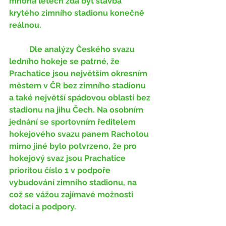
mnoha letech zdá být stavba 
krytého zimního stadionu konečně 
reálnou.
	Dle analýzy Českého svazu 
ledního hokeje se patrné, že 
Prachatice jsou největším okresním 
městem v ČR bez zimního stadionu 
a také největší spádovou oblastí bez 
stadionu na jihu Čech. Na osobním 
jednání se sportovním ředitelem 
hokejového svazu panem Rachotou 
mimo jiné bylo potvrzeno, že pro 
hokejový svaz jsou Prachatice 
prioritou číslo 1 v podpoře 
vybudování zimního stadionu, na 
což se vážou zajímavé možnosti 
dotací a podpory. 