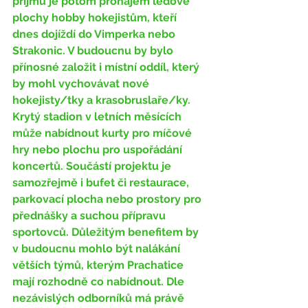
příjmů je potom pronájem ledové 
plochy hobby hokejistům, kteří 
dnes dojíždí do Vimperka nebo 
Strakonic. V budoucnu by bylo 
přínosné založit i místní oddíl, který 
by mohl vychovávat nové 
hokejisty/tky a krasobruslaře/ky. 
Krytý stadion v letních měsících 
může nabídnout kurty pro míčové 
hry nebo plochu pro uspořádání 
koncertů. Součástí projektu je 
samozřejmě i bufet či restaurace, 
parkovací plocha nebo prostory pro 
přednášky a suchou přípravu 
sportovců. Důležitým benefitem by 
v budoucnu mohlo být nalákání 
větších týmů, kterým Prachatice 
mají rozhodně co nabídnout. Dle 
nezávislých odborníků má právě 