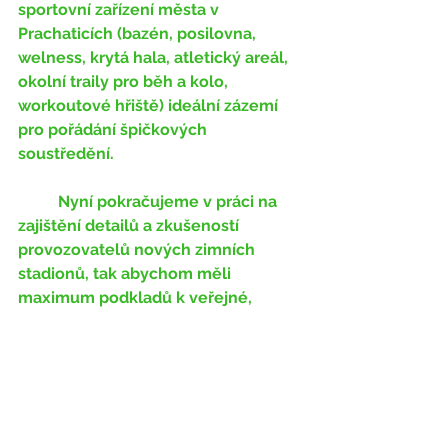
sportovní zařízení města v 
Prachaticích (bazén, posilovna, 
welness, krytá hala, atletický areál, 
okolní traily pro běh a kolo, 
workoutové hřiště) ideální zázemí 
pro pořádání špičkových 
soustředění. 
	Nyní pokračujeme v práci na 
zajištění detailů a zkušeností 
provozovatelů nových zimních 
stadionů, tak abychom měli 
maximum podkladů k veřejné, 
politické i odborné prezentaci 
celého projektu. 
	Věříme, že si tato myšlenka 
najde své podporovatele a jsme 
připraveni přesvědčit její odpůrce o 
pozitivních dopadech výstavby 