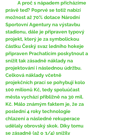
	A proč s nápadem přicházíme 
právě teď? Poprvé se totiž nabízí 
možnost až 70% dotace Národní 
Sportovní Agentury na výstavbu 
stadionu, dále je připraven typový 
projekt, který je za symbolickou 
částku Český svaz ledního hokeje 
připraven Prachaticím poskytnout a 
snížit tak zásadně náklady na 
projektování i následnou údržbu. 
Celková náklady včetně 
projekčních prací se pohybují kolo 
100 milionů Kč, tedy spoluúčast 
města vychází přibližně na 30 mil. 
Kč. Málo známým faktem je, že za 
poslední 4 roky technologie 
chlazení a následné rekuperace 
udělaly obrovský skok. Díky tomu 
se zásadně (až o 3/4) snížily 