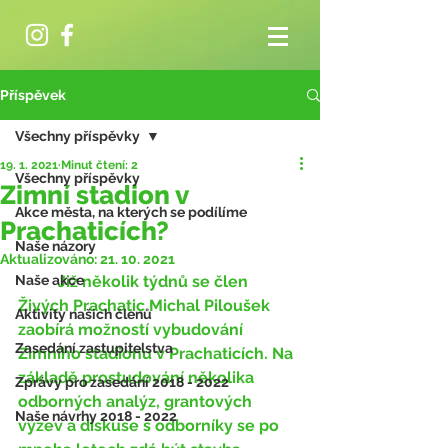
Příspěvek
Všechny příspěvky
19. 1. 2021
Minut čtení: 2
Všechny příspěvky
Zimní stadion v
Akce města, na kterých se podílíme
Prachaticích?
Naše názory
Aktualizováno:
21. 10. 2021
Naše akce
	Již několik týdnů se člen 
Živých Prachatic Michal Piloušek 
Aktivity našich členů
zaobírá možností vybudování 
Zasedání zastupitelstva
Zimního stadionu v Prachaticích. Na 
základě prostudování několika 
Zprávy pro zasedání 2018 - 2022
odborných analýz, grantových 
Naše návrhy 2018 - 2022
výzev a diskuse s odborníky se po 