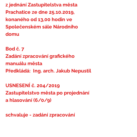
z jednání Zastupitelstva města 
Prachatice ze dne 25.10.2019,
konaného od 13,00 hodin ve 
Společenském sále Národního 
domu
Bod č. 7
Zadání zpracování grafického 
manuálu města
Předkládá:  Ing. arch. Jakub Nepustil
USNESENÍ č. 204/2019
Zastupitelstvo města po projednání 
a hlasování (6/0/9)
schvaluje 
- zadání zpracování 
grafického manuálu města
pověřuje
 - radu města vypsat 