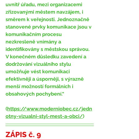
uvnitř úřadu, mezi organizacemi 
zřizovanými městem navzájem, i 
směrem k veřejnosti. Jednoznačně 
stanovené prvky komunikace jsou v 
komunikačním procesu 
nezkresleně vnímány a 
identifikovány s městskou správou. 
V konečném důsledku zavedení a 
dodržování vizuálního stylu 
umožňuje vést komunikaci 
efektivněji a úsporněji, s výrazně 
menší možností formálních i 
obsahových pochybení.“ 
(
https://www.moderniobec.cz/jedn
otny-vizualni-styl-mest-a-obci/
)
ZÁPIS č. 9