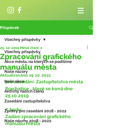
Příspěvek
Všechny příspěvky
25. 10. 2019
Minut čtení: 2
Všechny příspěvky
Zpracování grafického
Akce města, na kterých se podílíme
manuálu města
Naše názory
Aktualizováno:
19. 10. 2021
Naše akce
pro zasedání ​ Zastupitelstva města 
Prachatice​ , které se koná dne 
Aktivity našich členů
25.10.2019
Zasedání zastupitelstva
K bodu:
Zprávy pro zasedání 2018 - 2022
Zadání zpracování grafického 
Naše návrhy 2018 - 2022
manuálu města