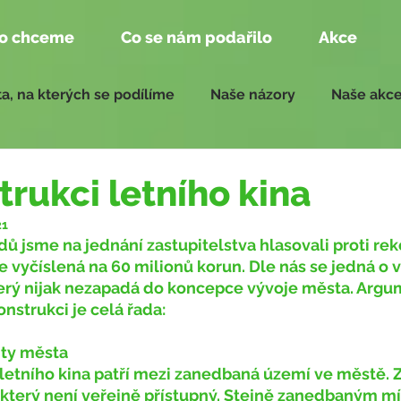
o chceme
Co se nám podařilo
Akce
a, na kterých se podílíme
Naše názory
Naše akc
edání zastupitelstva
Zprávy pro zasedání 2018 - 2022
trukci letního kina
21
 je vyčíslená na 60 milionů korun. Dle nás se jedná o 
erý nijak nezapadá do koncepce vývoje města. Argum
nstrukci je celá řada:
rity města
 který není veřejně přístupný. Stejně zanedbaným mí