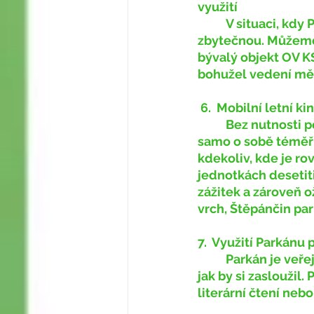
využití
	V situaci, kdy Prachatice nemají ani stálé kino, shledáváme rekonstrukci za 
zbytečnou. Můžeme
bývalý objekt OV KS
bohužel vedení měs
6.
Mobilní letní ki
	Bez nutnosti použití složitých podpůrných konstrukcí může stát mobilní kino 
samo o sobě téměř n
kdekoliv, kde je ro
jednotkách desetit
zážitek a zároveň o
vrch, Štěpánčin park
7.
Využití Parkánu 
	Parkán je veřejným prostorem a v současné době není ani zdaleka využitý tak, 
jak by si zasloužil
literární čtení neb