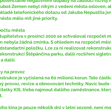
 potenciálně negativními dopady na žádoucí rozvoj m
 Luboš Zemen nebyl nikým z vedení města osloven, ab
ákladě telefonického dotazu od Jakuba Nepustila jsme 
ěsto mělo mít jiné priority.
zpočtu města
m nebyla žádná zmínka. S ohledem na rozpočet měst
standartní položku. Lze za ni realizovat rekonstruk
rekonstrukci Štěpánčina parku, další rozšíření sigletr
a další.
dy na provoz
ý provoz, revize a obnovování techniky. Navíc bude 
itelky KIS, třeba najmout dalšího zaměstnance, kter
t.
ího kina je pouze několik dní v letní sezoně, není m