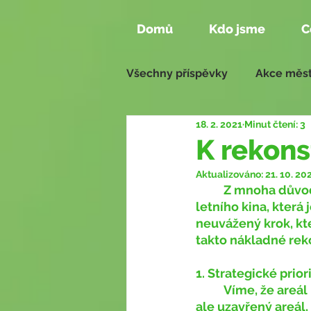
Domů
Kdo jsme
C
Všechny příspěvky
Akce měst
18. 2. 2021
Minut čtení: 3
Aktivity našich členů
Zas
K rekons
Aktualizováno:
21. 10. 20
Naše návrhy 2018 - 2022
	Z mnoha důvodů jsme na jednání zastupitelstva hlasovali proti rekonstrukci 
letního kina, která
neuvážený krok, kt
takto nákladné reko
1. Strategické prio
	Víme, že areál letního kina patří mezi zanedbaná území ve městě. Zároveň je to 
ale uzavřený areál,