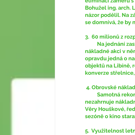
eliminaci záměrů s
Bohužel ing. arch.
názor podělil. Na z
se domnívá, že by m
3.
60 milionů z ro
	Na jednání zastupitelstva v prosinci 2020 se schvaloval rozpočet města a o této 
nákladné akci v ně
opravdu jedná o nad
objektů na Libíně, 
konverze střelnice, 
4. Obrovské nákla
	Samotná rekonstrukce je vyčíslená na 60 milionů korun. Tato částka ale 
nezahrnuje nákladn
Věry Houškové, řed
sezóně o kino stara
5.
Využitelnost letn