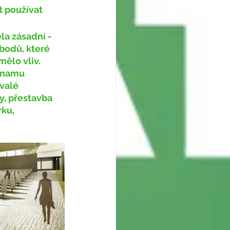
 používat 
bodů, které 
mělo vliv. 
znamu 
valé 
y, přestavba 
ku, 