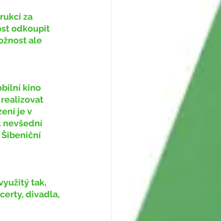
st odkoupit 
ožnost ale 
realizovat 
ení je v 
t nevšední 
 Šibeniční 
erty, divadla, 