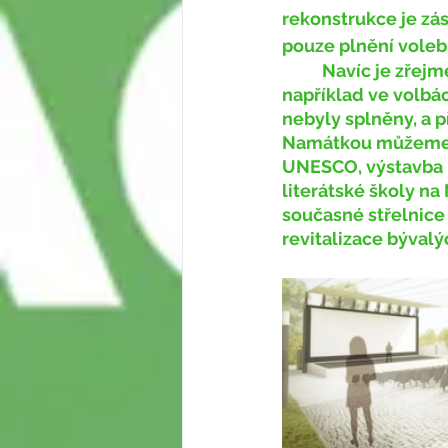
rekonstrukce je zá
pouze plnění voleb
	Navíc je zřejmé, že volební program není pro velkou část voličů zcela zásadní - 
například ve volbá
nebyly splněny, a př
Namátkou můžeme z
UNESCO, výstavba 
literátské školy na
současné střelnice 
revitalizace bývalýc