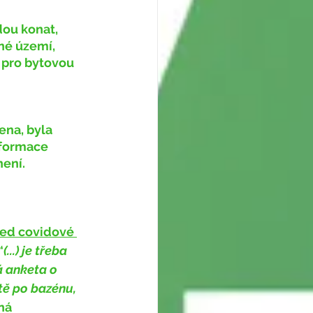
né území, 
 pro bytovou 
nformace 
ení. 
řed covidové 
“
(...) je třeba 
á anketa o 
tě po bazénu, 
ná 