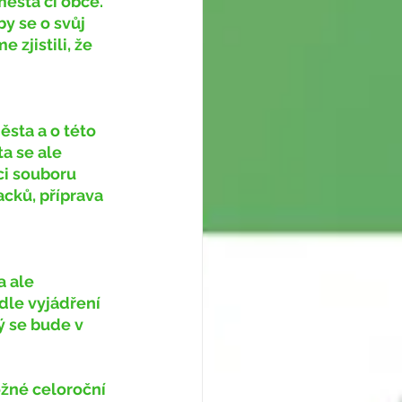
ěsta či obce. 
y se o svůj 
zjistili, že 
a se ale 
ci souboru 
acků, příprava 
dle vyjádření 
ý se bude v 
ožné celoroční 