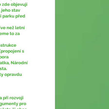
 zde objevují 
jeho stav 
i parku před 
jeme to za 
propojení s 
pora 
patka, Národní 
ta. 
ty opravdu 
rgumenty pro 