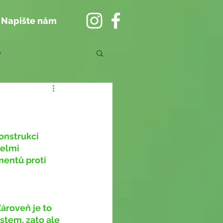
Napište nám
e
velmi 
entů proti 
stem, zato ale 