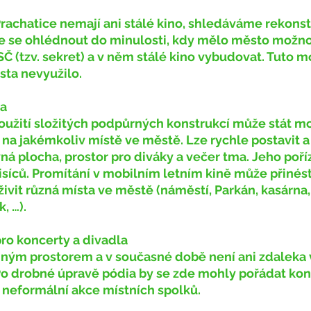
 se ohlédnout do minulosti, kdy mělo město možno
Č (tzv. sekret) a v něm stálé kino vybudovat. Tuto m
ta nevyužilo.
na
a jakémkoliv místě ve městě. Lze rychle postavit a 
vná plocha, prostor pro diváky a večer tma. Jeho poříz
isíců. Promítání v mobilním letním kině může přinés
živit různá místa ve městě (náměstí, Parkán, kasárna,
, …).
pro koncerty a divadla
. Po drobné úpravě pódia by se zde mohly pořádat konc
o neformální akce místních spolků.