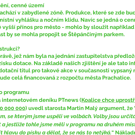
ění, cenné území
místní vyhlášku a nočním klidu. Navíc se jedná o cen
vyšší přínos pro město - mohlo by sloužit například
ást by se mohla propojit se Štěpánčiným parkem.
strukci?
ku dotace. Na základě našich zjištění je ale tato i
otační titul pro takové akce v současnosti vypsaný n
ude celá financovaná z rozpočtu města Prachatice.
ho programu
a internetovém deníku PTnews (
Koalice chce uprost
 60 000 000
) uvedl starosta Martin Malý argument, že 
am, se kterým jsme uspěli ve volbách. Volby jsou určit
a jestliže tohle jsme měli v programu na druhém mís
t hlavu do písku a dělat, že se nás to netýká.
“ Náklad