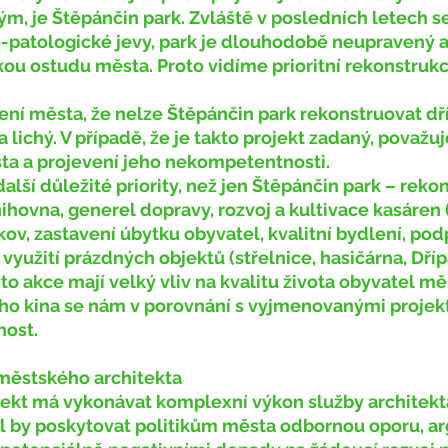
m, je Štěpánčin park. Zvláště v posledních letech se
-patologické jevy, park je dlouhodobě neupravený a 
ou ostudu města. Proto vidíme prioritní rekonstrukc
 lichý. V případě, že je takto projekt zadaný, považu
ta a projevení jeho nekompetentnosti.
hovna, generel dopravy, rozvoj a kultivace kasáren (
v, zastavení úbytku obyvatel, kvalitní bydlení, pod
 využití prázdných objektů (střelnice, hasičárna, Dří
to akce mají velký vliv na kvalitu života obyvatel měs
ho kina se nám v porovnání s vyjmenovanými projek
nost.
 městského architekta
l by poskytovat politikům města odbornou oporu, a