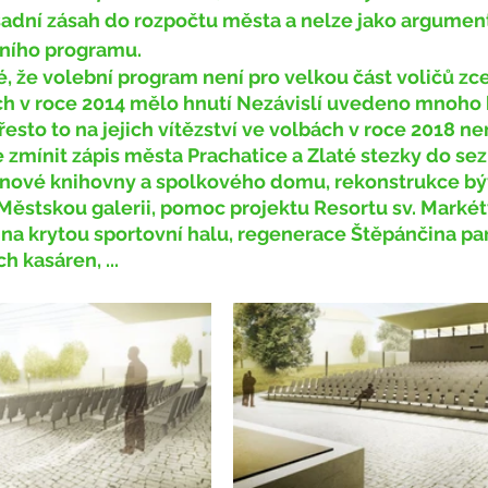
sadní zásah do rozpočtu města a nelze jako argument
ního programu. 
ch v roce 2014 mělo hnutí Nezávislí uvedeno mnoho 
esto to na jejich vítězství ve volbách v roce 2018 ne
mínit zápis města Prachatice a Zlaté stezky do se
nové knihovny a spolkového domu, rekonstrukce bý
 Městskou galerii, pomoc projektu Resortu sv. Markét
na krytou sportovní halu, regenerace Štěpánčina par
h kasáren, ...