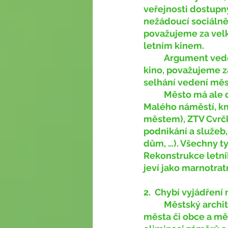
veřejnosti dostupný
nežádoucí sociálně
považujeme za velk
letním kinem.
	Argument vedení města, že nelze Štěpánčin park rekonstruovat dříve než letní 
kino, považujeme za
selhání vedení měs
	Město má ale další důležité priority, než jen Štěpánčin park – rekonstrukce 
Malého náměstí, kni
městem), ZTV Cvrčko
podnikání a služeb,
dům, …). Všechny ty
Rekonstrukce letní
jeví jako marnotrat
2.
Chybí vyjádření
	Městský architekt má vykonávat komplexní výkon služby architekta při rozvoji 
města či obce a mě