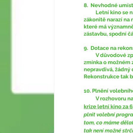
8.
Nevhodné umíst
	Letní kino se nachází v zabydlené zóně. Produkce, které se zde budou konat, 
zákonitě narazí na 
které má významně 
zástavbu, spodní č
9.
Dotace na rekon
	V důvodové zprávě, jež nám byla na jednání zastupitelstva předložena, byla 
zmínka o možném zis
nepravdivá, žádný d
Rekonstrukce tak b
10. Plnění volební
	V rozhovoru n
krize letní kino za
plnit volební progr
tom, co máme dělat 
tak není možné strči