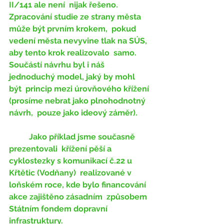
II/141 ale není  nijak řešeno. 
Zpracování studie ze strany města 
může být prvním krokem,  pokud 
vedení města nevyvine tlak na SÚS, 
aby tento krok realizovalo  samo. 
Součástí návrhu byl i náš 
jednoduchý model, jaký by mohl 
být  princip mezi úrovňového křížení 
(prosíme nebrat jako plnohodnotný 
návrh,  pouze jako ideový záměr). 
	Jako příklad jsme současně 
prezentovali  křížení pěší a 
cyklostezky s komunikací č.22 u 
Křtětic (Vodňany)  realizované v 
loňském roce, kde bylo financování 
akce zajištěno zásadním  způsobem 
Státním fondem dopravní 
infrastruktury.