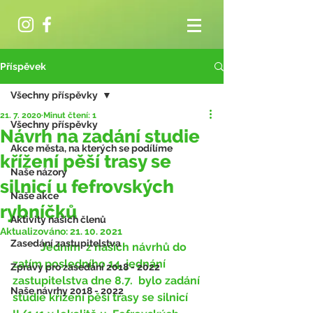
Příspěvek
Všechny příspěvky
21. 7. 2020
Minut čtení: 1
Všechny příspěvky
Návrh na zadání studie
Akce města, na kterých se podílíme
křížení pěší trasy se
Naše názory
silnicí u fefrovských
Naše akce
rybníčků
Aktivity našich členů
Aktualizováno:
21. 10. 2021
Zasedání zastupitelstva
	Jedním  z našich návrhů do 
zatím posledního 14. jednání 
Zprávy pro zasedání 2018 - 2022
zastupitelstva dne 8.7.  bylo zadání 
Naše návrhy 2018 - 2022
studie křížení pěší trasy se silnicí 