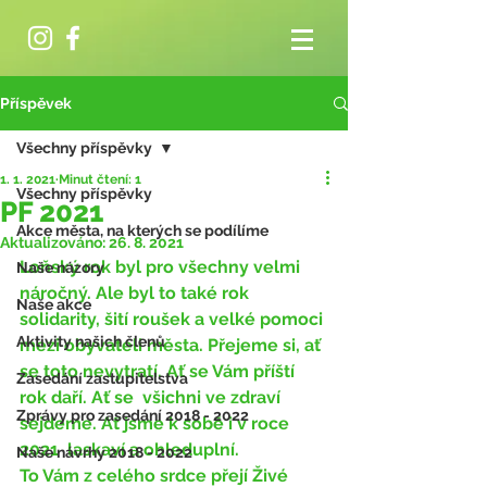
Příspěvek
Všechny příspěvky
1. 1. 2021
Minut čtení: 1
Všechny příspěvky
PF 2021
Akce města, na kterých se podílíme
Aktualizováno:
26. 8. 2021
Loňský rok byl pro všechny velmi 
Naše názory
náročný. Ale byl to také rok 
Naše akce
solidarity, šití roušek a velké pomoci 
Aktivity našich členů
mezi obyvateli města. Přejeme si, ať 
se toto nevytratí. Ať se Vám příští 
Zasedání zastupitelstva
rok daří. Ať se  všichni ve zdraví 
Zprávy pro zasedání 2018 - 2022
sejdeme. Ať jsme k sobě i v roce 
2021  laskaví a ohleduplní. 
Naše návrhy 2018 - 2022
To Vám z celého srdce přejí Živé 