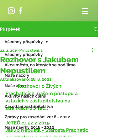
Příspěvek
Všechny příspěvky
22. 2. 2019
Minut čtení: 1
Všechny příspěvky
Rozhovor s Jakubem
Akce města, na kterých se podílíme
Nepustilem
Naše názory
Aktualizováno:
28. 8. 2021
Naše akce
	Rozhovor o Živých 
Prachaticích, našem přístupu a 
Aktivity našich členů
vztazích v zastupitelstvu na 
Zasedání zastupitelstva
stránkách JČ Teď.:
Zprávy pro zasedání 2018 - 2022
JčTEĎ.cz 22.2.2019
Naše návrhy 2018 - 2022
Jakub Nepustil - Starosta Prachatic 