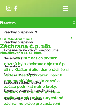
Příspěvek
Všechny příspěvky
11. 5. 2019
Minut čtení: 1
Všechny příspěvky
Záchrana č.p. 181
Akce města, na kterých se podílíme
Aktualizováno:
24. 10. 2021
	Jedním z našich prvních 
Naše názory
návrhů byla záchrana objektu č.p. 
Naše akce
181 v Klášterní ulici. Jsme rádi, že si 
Aktivity našich členů
vedení města po zvážení našich 
argumentů úkol vzalo za své a 
Zasedání zastupitelstva
začalo podnikat nutné kroky. 
Zprávy pro zasedání 2018 - 2022
Jedním z nich je možná změna 
majitele, druhým jsou urychlené 
Naše návrhy 2018 - 2022
záchranné práce pro zastavení 